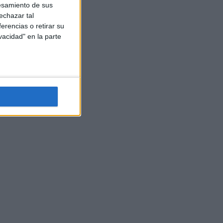
esamiento de sus
echazar tal
erencias o retirar su
vacidad" en la parte