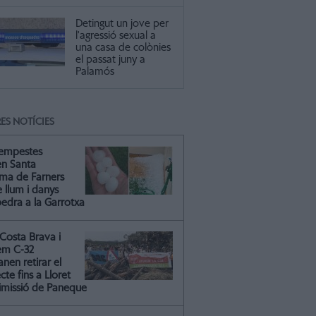
Detingut un jove per
l'agressió sexual a
una casa de colònies
el passat juny a
Palamós
ES NOTÍCIES
tempestes
en Santa
ma de Farners
 llum i danys
pedra a la Garrotxa
Costa Brava i
em C-32
nen retirar el
cte fins a Lloret
dimissió de Paneque