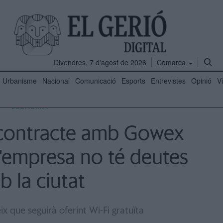
Divendres, 7 d'agost de 2026
Comarca
Urbanisme
Nacional
Comunicació
Esports
Entrevistes
Opinió
V
ECONOMIA
 contracte amb Gowex
i l'empresa no té deutes
 la ciutat
x que seguirà oferint Wi-Fi gratuïta