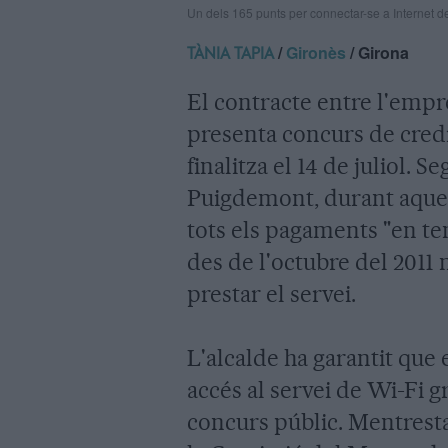
Un dels 165 punts per connectar-se a Internet 
/
Gironès
/ Girona
TÀNIA TAPIA
El contracte entre l'emp
presenta concurs de credi
finalitza el 14 de juliol. 
Puigdemont, durant aque
tots els pagaments "en te
des de l'octubre del 2011 
prestar el servei.
L'alcalde ha garantit que
accés al servei de Wi-Fi gr
concurs públic. Mentrestan