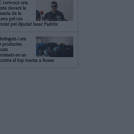
C convoca una
esta davant la
saria de la
uera pel cas
nciat pel diputat Isaac Padrós
detinguts i uns
0 productes
icats
missats en un
contra el top manta a Roses