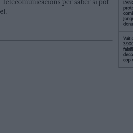
e Telecomunicacions per saber si pot
L’AN
prot
ei.
comis
Jonq
denu
Vuit 
3.90
falsif
deco
cop 