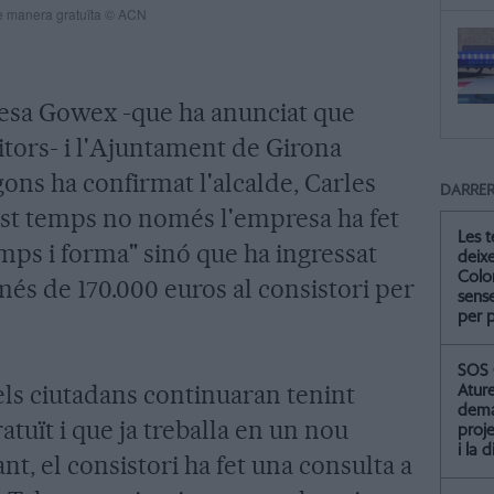
de manera gratuïta © ACN
resa Gowex -que ha anunciat que
tors- i l'Ajuntament de Girona
Segons ha confirmat l'alcalde, Carles
DARRER
st temps no només l'empresa ha fet
Les 
mps i forma" sinó que ha ingressat
deix
Colo
més de 170.000 euros al consistori per
sense
per 
SOS 
 els ciutadans continuaran tenint
Atur
dema
atuït i que ja treballa en un nou
proje
i la 
t, el consistori ha fet una consulta a