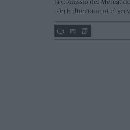
la Comissió del Mercat d
oferir directament el serv
Imprimir
Envia
PDF
a
un
amic