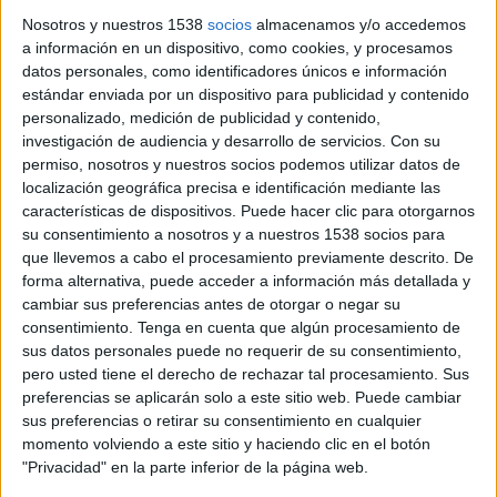
Nosotros y nuestros 1538
socios
almacenamos y/o accedemos
interessats a comprar en qualsevol de les 23
a información en un dispositivo, como cookies, y procesamos
primeres marques que ofereixen descomptes de
datos personales, como identificadores únicos e información
fins al 70%. El valor afegit d'aquesta iniciativa és
estándar enviada por un dispositivo para publicidad y contenido
personalizado, medición de publicidad y contenido,
que un 5% dels beneficis de les vendes que s'hi
investigación de audiencia y desarrollo de servicios.
Con su
facin serviran per impulsar projectes socials de
permiso, nosotros y nuestros socios podemos utilizar datos de
localización geográfica precisa e identificación mediante las
la Fundació Ramon Noguera.
características de dispositivos. Puede hacer clic para otorgarnos
su consentimiento a nosotros y a nuestros 1538 socios para
El Shopp Ou se celebra a la seu que l'entitat té
que llevemos a cabo el procesamiento previamente descrito. De
forma alternativa, puede acceder a información más detallada y
al polígon Mas Xirgu. S'hi poden trobar articles
cambiar sus preferencias antes de otorgar o negar su
per a la llar, roba, calçat, complements, moda
consentimiento.
Tenga en cuenta que algún procesamiento de
infantil i regals en un espai de 4.000 metres
sus datos personales puede no requerir de su consentimiento,
pero usted tiene el derecho de rechazar tal procesamiento. Sus
quadrats. Les firmes que hi participen són
preferencias se aplicarán solo a este sitio web. Puede cambiar
Textura Interiors, Sita Murt, Desigual, Mango,
sus preferencias o retirar su consentimiento en cualquier
momento volviendo a este sitio y haciendo clic en el botón
Lacoste, Punto Blanco, Levi's kids, General
"Privacidad" en la parte inferior de la página web.
Òptica, Ikks kids, Catimini, LTB Jeans, Cooked