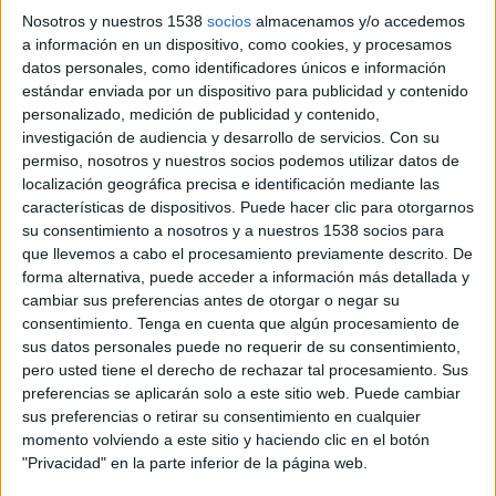
compartit que combina formació, residència
Nosotros y nuestros 1538
socios
almacenamos y/o accedemos
a información en un dispositivo, como cookies, y procesamos
artística, assajos i música en directe.
datos personales, como identificadores únicos e información
Durant la presentació del projecte, el director
estándar enviada por un dispositivo para publicidad y contenido
personalizado, medición de publicidad y contenido,
artístic del Festival,
Oriol Aguilà
, ha destacat
investigación de audiencia y desarrollo de servicios.
Con su
que el gran canvi respecte a edicions anteriors
permiso, nosotros y nuestros socios podemos utilizar datos de
localización geográfica precisa e identificación mediante las
és que els estudiants deixen de ser espectadors
características de dispositivos. Puede hacer clic para otorgarnos
per convertir-se en protagonistes. “La missió
su consentimiento a nosotros y a nuestros 1538 socios para
d’aquest projecte és que els joves pugin a dalt de
que llevemos a cabo el procesamiento previamente descrito. De
forma alternativa, puede acceder a información más detallada y
l’escenari i siguin els protagonistes”, ha afirmat,
cambiar sus preferencias antes de otorgar o negar su
tot remarcant que el Festival vol consolidar-se
consentimiento.
Tenga en cuenta que algún procesamiento de
com un espai de cooperació amb el territori i
sus datos personales puede no requerir de su consentimiento,
pero usted tiene el derecho de rechazar tal procesamiento. Sus
de suport als futurs artistes.
preferencias se aplicarán solo a este sitio web. Puede cambiar
sus preferencias o retirar su consentimiento en cualquier
Per la seva banda,
Aleix Martínez
ha explicat
momento volviendo a este sitio y haciendo clic en el botón
"Privacidad" en la parte inferior de la página web.
que
‘NIU’
neix de la idea del niu com a espai de