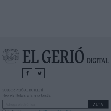
SUBSCRIPCIÓ AL BUTLLETÍ
Rep els titulars a la teva bústia