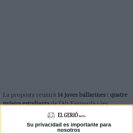
La proposta reunirà
14 joves ballarines
i
quatre
músics estudiants
de l’Alt Empordà i les
comarques gironines amb
vuit ballarins
professionals de l’Hamburg Ballet
i músics
Su privacidad es importante para
professionals del territori en un procés creatiu
nosotros