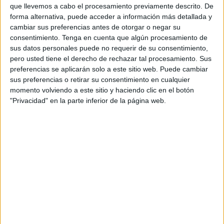
que llevemos a cabo el procesamiento previamente descrito. De
alguns habitatges de fusta, una configuració que
forma alternativa, puede acceder a información más detallada y
dificulta enormement les tasques de protecció.
cambiar sus preferencias antes de otorgar o negar su
consentimiento.
Tenga en cuenta que algún procesamiento de
“En aquest tipus d’urbanitzacions és
sus datos personales puede no requerir de su consentimiento,
pero usted tiene el derecho de rechazar tal procesamiento. Sus
pràcticament impossible protegir totes les
preferencias se aplicarán solo a este sitio web. Puede cambiar
cases. La nostra prioritat absoluta són les
sus preferencias o retirar su consentimiento en cualquier
persones”, ha afirmat. Per aquest motiu, s’han
momento volviendo a este sitio y haciendo clic en el botón
"Privacidad" en la parte inferior de la página web.
decretat
confinaments
a urbanitzacions de
Sentmenat, Caldes de Montbui i Castellar del
Vallès
, mitjançant el sistema d’alertes ES-Alert.
Els Bombers han desplegat un sector específic
destinat exclusivament a protegir la població,
agrupant els veïns en punts segurs sota la
cobertura de vehicles d’emergència.