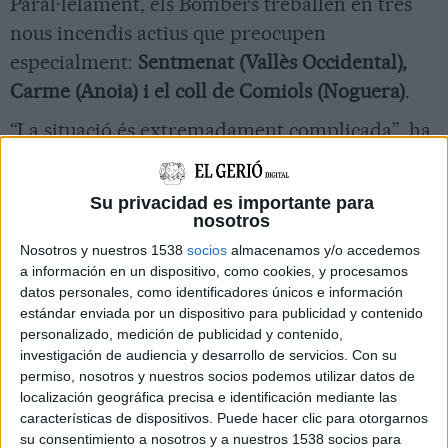
Paral·lelament, els Bombers treballen en tres
nous incendis actius que preocupen
especialment:
Sentmenat (Vallès Occidental),
Carme (Anoia) i el coll de Comiols (Noguera)
.
“La situació és extremadament complicada”, ha
afirmat la consellera, que ha destacat que els
Bombers mantenen activat el nivell
M2
, amb
Su privacidad es importante para
tots els parcs reforçats tant pel que fa a
nosotros
comandaments com a efectius.
Nosotros y nuestros 1538
socios
almacenamos y/o accedemos
a información en un dispositivo, como cookies, y procesamos
Sentmenat, la principal preocupació
datos personales, como identificadores únicos e información
estándar enviada por un dispositivo para publicidad y contenido
Segons ha explicat David Borrell, el foc que més
personalizado, medición de publicidad y contenido,
investigación de audiencia y desarrollo de servicios.
Con su
preocupa és el de
Sentmenat
, tant per la seva
permiso, nosotros y nuestros socios podemos utilizar datos de
evolució com pel risc directe sobre la població.
localización geográfica precisa e identificación mediante las
L’incendi afecta una urbanització molt
características de dispositivos. Puede hacer clic para otorgarnos
su consentimiento a nosotros y a nuestros 1538 socios para
disseminada, envoltada de massa forestal i amb