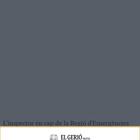
L’inspector en cap de la Regió d’Emergències
de Girona,
Jordi Martín
, ha explicat que el