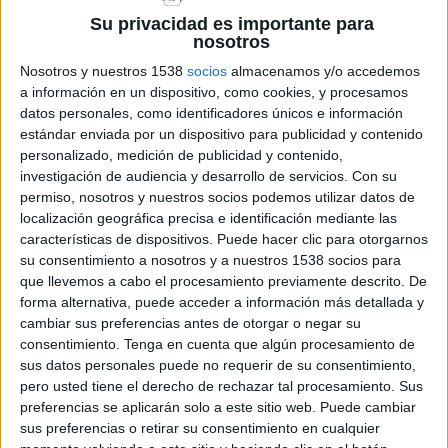
primer vol de reconeixement dels mitjans aeris,
Su privacidad es importante para
un cop s’han incorporat a primera hora del
nosotros
matí, ha confirmat que l’estabilització assolida
Nosotros y nuestros 1538
socios
almacenamos y/o accedemos
dissabte s’ha consolidat durant la nit.
a información en un dispositivo, como cookies, y procesamos
datos personales, como identificadores únicos e información
“Podríem dir que tenim tot el perímetre
estándar enviada por un dispositivo para publicidad y contenido
personalizado, medición de publicidad y contenido,
estabilitzat”, ha afirmat Martín, fet que ha
investigación de audiencia y desarrollo de servicios.
Con su
permès aixecar totes les ordres de confinament
permiso, nosotros y nuestros socios podemos utilizar datos de
i les evacuacions preventives que encara
localización geográfica precisa e identificación mediante las
características de dispositivos. Puede hacer clic para otorgarnos
continuaven vigents.
su consentimiento a nosotros y a nuestros 1538 socios para
que llevemos a cabo el procesamiento previamente descrito. De
Els veïns evacuats de la urbanització
Vall-
forma alternativa, puede acceder a información más detallada y
Repòs
, a
Santa Cristina d’Aro
, així com els
cambiar sus preferencias antes de otorgar o negar su
consentimiento.
Tenga en cuenta que algún procesamiento de
habitatges afectats de la urbanització
Cabanyes
,
sus datos personales puede no requerir de su consentimiento,
a
Calonge
, ja poden tornar a casa seva.
pero usted tiene el derecho de rechazar tal procesamiento. Sus
preferencias se aplicarán solo a este sitio web. Puede cambiar
Malgrat l’aixecament dels confinaments, els
sus preferencias o retirar su consentimiento en cualquier