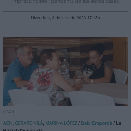
imprescindible i pendents de les seves cases
Divendres, 3 de juliol de 2026 17:15h
© ACN
,
,
/
Baix Empordà
/ La
ACN
GERARD VILÀ
MARINA LÓPEZ
Bisbal d'Empordà