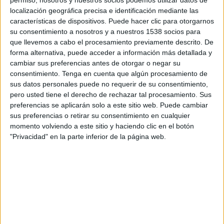
per saber quan podran tornar a casa.
localización geográfica precisa e identificación mediante las
características de dispositivos. Puede hacer clic para otorgarnos
L’espai acull veïns desallotjats de la urbanització
su consentimiento a nosotros y a nuestros 1538 socios para
Vall Repòs de Santa Cristina i també hi ha una
que llevemos a cabo el procesamiento previamente descrito. De
forma alternativa, puede acceder a información más detallada y
vuitantena d’infants
d’una casa de colònies de
cambiar sus preferencias antes de otorgar o negar su
Romanyà de la Selva. Segons ha explicat un dels
consentimiento.
Tenga en cuenta que algún procesamiento de
monitors, poc després de veure la columna de
sus datos personales puede no requerir de su consentimiento,
pero usted tiene el derecho de rechazar tal procesamiento. Sus
fum, l’Ajuntament s’ha posat en contacte amb
preferencias se aplicarán solo a este sitio web. Puede cambiar
ells per dir-los que millor que marxessin de la
sus preferencias o retirar su consentimiento en cualquier
casa per seguretat. Als nens, per evitar que es
momento volviendo a este sitio y haciendo clic en el botón
"Privacidad" en la parte inferior de la página web.
posessin nerviosos, els han explicat que anaven
a viure “una nova aventura”.
A Santa Cristina d’Aro tenen un espai ampli per
fer jocs, mentre les autoritats demanen a les
famílies que estiguin tranquil·les perquè els
nens estan bé i recomanen que no facin