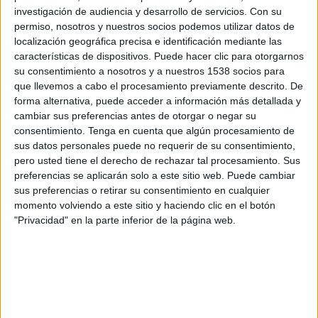
investigación de audiencia y desarrollo de servicios.
Con su
permiso, nosotros y nuestros socios podemos utilizar datos de
localización geográfica precisa e identificación mediante las
características de dispositivos. Puede hacer clic para otorgarnos
su consentimiento a nosotros y a nuestros 1538 socios para
que llevemos a cabo el procesamiento previamente descrito. De
El 3 de juliol del 1970 un avió va sortir a les
forma alternativa, puede acceder a información más detallada y
16.08 de l’aeroport de Manchester. Era un vol
cambiar sus preferencias antes de otorgar o negar su
de la companyia Dan-Air amb destinació a
consentimiento.
Tenga en cuenta que algún procesamiento de
sus datos personales puede no requerir de su consentimiento,
Barcelona. A causa d’alguns retards a la zona de
pero usted tiene el derecho de rechazar tal procesamiento. Sus
París, l’aparell es va haver de desviar de la ruta
preferencias se aplicarán solo a este sitio web. Puede cambiar
sus preferencias o retirar su consentimiento en cualquier
prevista; tot i això, a les 17.53 el pilot ja va
momento volviendo a este sitio y haciendo clic en el botón
contactar amb el centre de control regional de
"Privacidad" en la parte inferior de la página web.
Barcelona, i a les 17.59 l’avió ja s’apropava a la
ciutat catalana i començava les maniobres de
descens.
Mentre l’aparell feia un gir cap a l’esquerra per