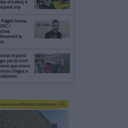
ixa el balanç a
 aquest any
Puigtió trenca
ERC i
ndona
itivament la
ica
ibertat el patró
gut per la mort
'home que anava
moto d’aigua a
riabrava