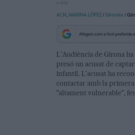
© ACN
,
/
Gironès
/ Gi
ACN
MARINA LÓPEZ
L'Audiència de Girona ha
presó un acusat de capta
infantil. L'acusat ha reco
contactar amb la primera 
"altament vulnerable", fen