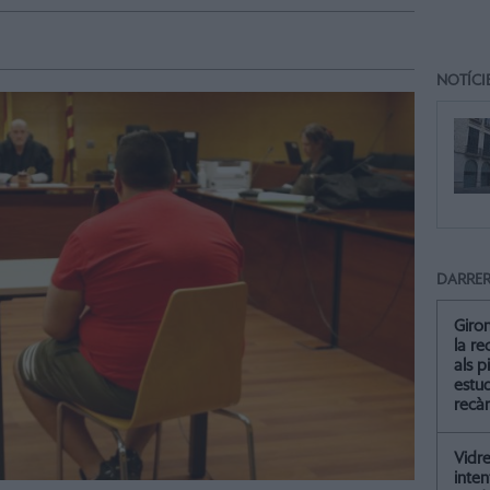
NOTÍCI
DARRER
Giro
la re
als p
estud
recà
Vidre
inten