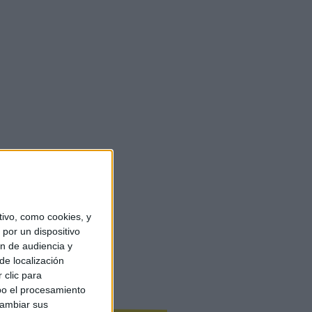
ivo, como cookies, y
por un dispositivo
ón de audiencia y
de localización
 clic para
bo el procesamiento
cambiar sus