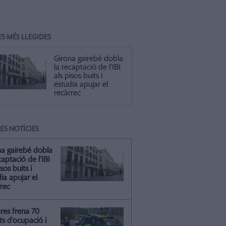
ES MÉS LLEGIDES
Girona gairebé dobla
la recaptació de l’IBI
als pisos buits i
estudia apujar el
recàrrec
ES NOTÍCIES
na gairebé dobla
captació de l’IBI
isos buits i
ia apujar el
rrec
res frena 70
ts d’ocupació i