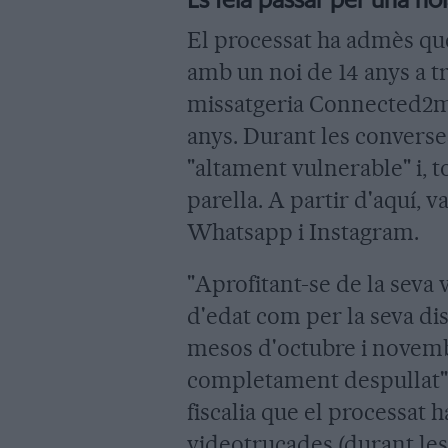
Es feia passar per una no
El processat ha admès que
amb un noi de 14 anys a tr
missatgeria Connected2me
anys. Durant les converse
"altament vulnerable" i, to
parella. A partir d'aquí, 
Whatsapp i Instagram.
"Aprofitant-se de la seva 
d'edat com per la seva dis
mesos d'octubre i novembr
completament despullat", r
fiscalia que el processat 
videotrucades (durant les