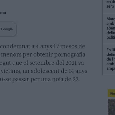
en de
zero
rona
Marc 
amb 
aba
defin
polít
 condemnat a 4 anys i 7 mesos de
En ll
r menors per obtenir pornografia
detin
de l
negut que el setembre del 2021 va
amb 
Empu
víctima, un adolescent de 14 anys
t-se passar per una noia de 22.