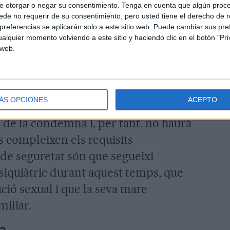
e otorgar o negar su consentimiento.
Tenga en cuenta que algún proc
de fabricació de pornografia infantil;
de no requerir de su consentimiento, pero usted tiene el derecho de r
referencias se aplicarán solo a este sitio web. Puede cambiar sus pref
un delicte d'entabanament.
alquier momento volviendo a este sitio y haciendo clic en el botón "Pri
 web.
rohibit acostar-se i comunicar-se amb
sat mesures de seguretat que haurà de
ys. La presidenta del tribunal li ha
ÁS OPCIONES
ACEPTO
ix estrictament, l'Audiència s'avindrà a
ó de la condemna i, per tant, no haurà
s compleixen els requisits
de seguretat són que segueixi
siquiàtric durant aquest temps, que
ció sexual i que la seva mare
miliar.