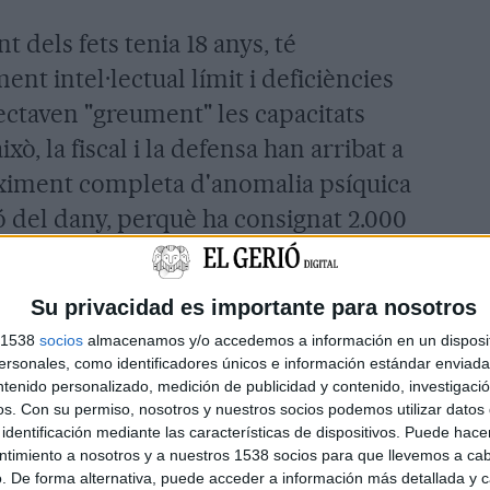
 dels fets tenia 18 anys, té
nt intel·lectual límit i deficiències
ectaven "greument" les capacitats
ixò, la fiscal i la defensa han arribat a
'eximent completa d'anomalia psíquica
ó del dany, perquè ha consignat 2.000
2.000 euros d'indemnització que haurà
pel dany moral causat.
Su privacidad es importante para nosotros
a les quals s'enfrontava, que sumaven
s 1538
socios
almacenamos y/o accedemos a información en un disposit
sonales, como identificadores únicos e información estándar enviada 
guint la conformitat, la secció tercera
ntenido personalizado, medición de publicidad y contenido, investigaci
os.
Con su permiso, nosotros y nuestros socios podemos utilizar datos 
l'ha condemnat a 4 anys i 7 mesos de
identificación mediante las características de dispositivos. Puede hacer
e ciberassetjament sexual a menor
ntimiento a nosotros y a nuestros 1538 socios para que llevemos a ca
. De forma alternativa, puede acceder a información más detallada y 
 quals en concurs real amb un delicte