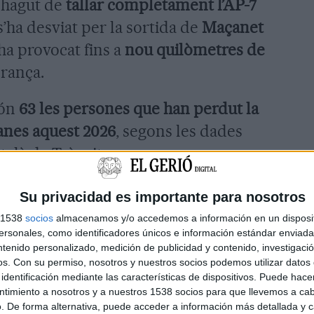
a hagut de
tallar completament l’AP-7
 s’ha desviat per la sortida de
Maçanet
 ha provocat fins a
nou quilòmetres de
França.
són
63 les persones que han perdut la
lanes aquest 2026
, segons les dades
talà de Trànsit.
Su privacidad es importante para nosotros
s 1538
socios
almacenamos y/o accedemos a información en un disposit
sonales, como identificadores únicos e información estándar enviada 
ntenido personalizado, medición de publicidad y contenido, investigaci
os.
Con su permiso, nosotros y nuestros socios podemos utilizar datos 
identificación mediante las características de dispositivos. Puede hacer
ntimiento a nosotros y a nuestros 1538 socios para que llevemos a ca
. De forma alternativa, puede acceder a información más detallada y 