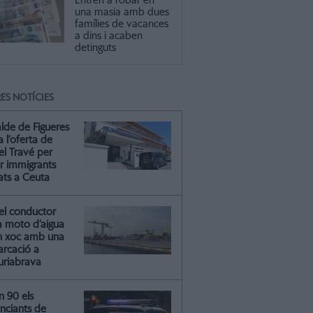
Entren a robar en
una masia amb dues
famílies de vacances
a dins i acaben
detinguts
ES NOTÍCIES
alde de Figueres
ca l’oferta de
el Travé per
ir immigrants
ats a Ceuta
el conductor
a moto d’aigua
n xoc amb una
rcació a
riabrava
n 90 els
nciants de