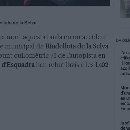
ellots de la Selva
ha mort aquesta tarda en un accident
DARRER
me municipal de
Riudellots de la Selva
.
L'alc
 punt quilomètric 72 de l’autopista en
criti
 d’Esquadra
han rebut l’avís a les
17.02
l’Hot
acoll
arrib
Mor 
d’un
en u
emba
Empu
Ja só
denu