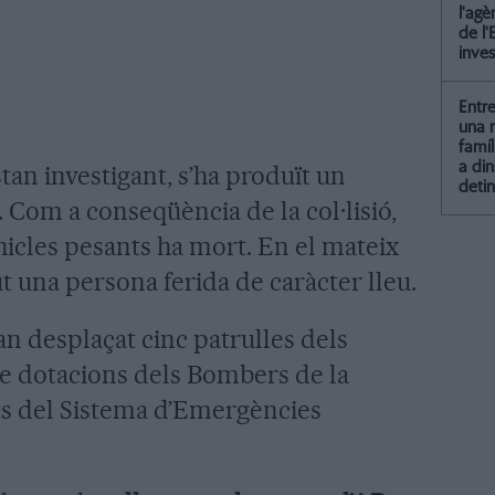
l'agè
de l'
inves
Entr
una 
famí
a din
tan investigant, s’ha produït un
detin
. Com a conseqüència de la col·lisió,
hicles pesants ha mort. En el mateix
t una persona ferida de caràcter lleu.
 han desplaçat cinc patrulles dels
e dotacions dels Bombers de la
ats del Sistema d’Emergències