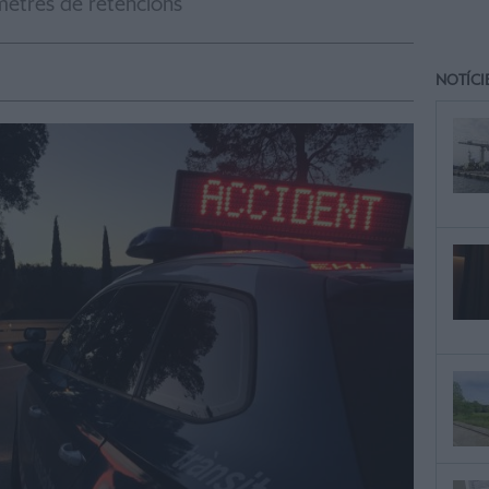
metres de retencions
NOTÍCI