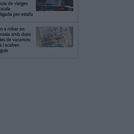
ncia de viatges
Escala
tigada per estafa
en a robar en
masia amb dues
lies de vacances
s i acaben
guts