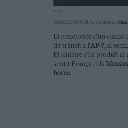
© SCT
/
La Selva
/ Riud
MARC ESTARRIOLA
El conductor d’un camió 
de trànsit a l’
AP-7
, al ter
El sinistre s’ha produït al
sentit França i els
Mossos
hores
.