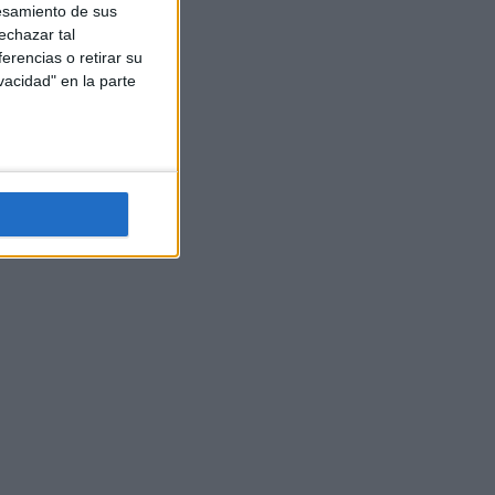
esamiento de sus
echazar tal
erencias o retirar su
vacidad" en la parte