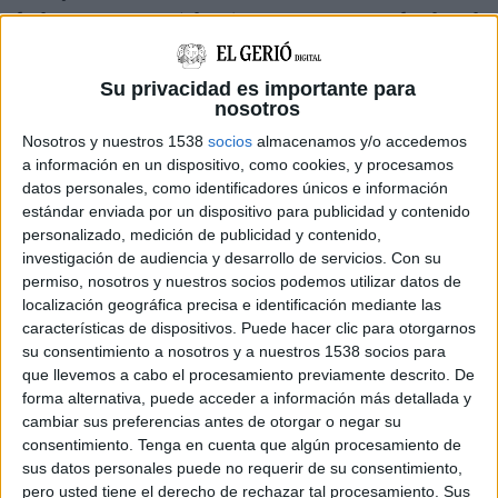
de l'acusat perquè la víctima no tenia edat legal
per consentir.
Su privacidad es importante para
L'acusat, que aleshores tenia 22 anys, i la
nosotros
víctima es van conèixer a través de l'aplicació
Nosotros y nuestros 1538
socios
almacenamos y/o accedemos
a información en un dispositivo, como cookies, y procesamos
Grindr a principis d'agost del 2023. El menor va
datos personales, como identificadores únicos e información
explicar durant l'exploració a l'equip
estándar enviada por un dispositivo para publicidad y contenido
d'assessorament tècnic penal, feta després de
personalizado, medición de publicidad y contenido,
investigación de audiencia y desarrollo de servicios.
Con su
denunciar els fets, que s'havia registrat a la
permiso, nosotros y nuestros socios podemos utilizar datos de
plataforma perquè tenia ganes de contactar
localización geográfica precisa e identificación mediante las
características de dispositivos. Puede hacer clic para otorgarnos
amb nois de la seva edat i orientació sexual.
su consentimiento a nosotros y a nuestros 1538 socios para
Tots dos van començar a parlar a través de
que llevemos a cabo el procesamiento previamente descrito. De
forma alternativa, puede acceder a información más detallada y
l'aplicació, però poc després van continuar les
cambiar sus preferencias antes de otorgar o negar su
converses per Instagram i van quedar per
consentimiento.
Tenga en cuenta que algún procesamiento de
sus datos personales puede no requerir de su consentimiento,
conèixer-se en persona. La fiscalia i l'acusació
pero usted tiene el derecho de rechazar tal procesamiento. Sus