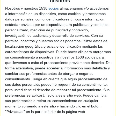
nosotros
Marquès
, i de la vicepresidenta primera,
Glòria
Nosotros y nuestros 1538
socios
almacenamos y/o accedemos
Marull
. També hi han assistit representants i
a información en un dispositivo, como cookies, y procesamos
regidors dels municipis d’Ullà, la Tallada
datos personales, como identificadores únicos e información
d’Empordà, Jafre, Pals, l’Escala, Regencós, la
estándar enviada por un dispositivo para publicidad y contenido
personalizado, medición de publicidad y contenido,
Pera, Corçà, Foixà, Gualta, Ultramort, Verges,
investigación de audiencia y desarrollo de servicios.
Con su
Rupià, Serra de Daró i del mateix Torroella de
permiso, nosotros y nuestros socios podemos utilizar datos de
Montgrí.
localización geográfica precisa e identificación mediante las
características de dispositivos. Puede hacer clic para otorgarnos
Durant la sessió, tant Colomí com Marquès han
su consentimiento a nosotros y a nuestros 1538 socios para
que llevemos a cabo el procesamiento previamente descrito. De
coincidit a remarcar la necessitat de mantenir
forma alternativa, puede acceder a información más detallada y
espais de coordinació i treball conjunt entre
cambiar sus preferencias antes de otorgar o negar su
administracions per compartir inquietuds,
consentimiento.
Tenga en cuenta que algún procesamiento de
sus datos personales puede no requerir de su consentimiento,
posicionaments i possibles alternatives davant
pero usted tiene el derecho de rechazar tal procesamiento. Sus
els projectes previstos al PLATER. Els
preferencias se aplicarán solo a este sitio web. Puede cambiar
sus preferencias o retirar su consentimiento en cualquier
responsables polítics han defensat que aquest
momento volviendo a este sitio y haciendo clic en el botón
debat s’ha de fer garantint la protecció del
"Privacidad" en la parte inferior de la página web.