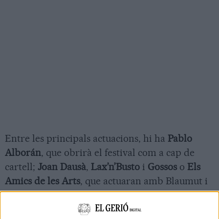
Entre les principals actuacions, hi ha
Pablo
Alborán
, que obrirà el festival com a cap de
cartell;
Joan Dausà
,
Lax’n’Busto
i
Gossos
o
Els
Amics de les Arts
, que actuaran amb Blaumut i
Ramon Mirabet. A més, l’edició d’enguany
comptarà amb tres artistes que només es