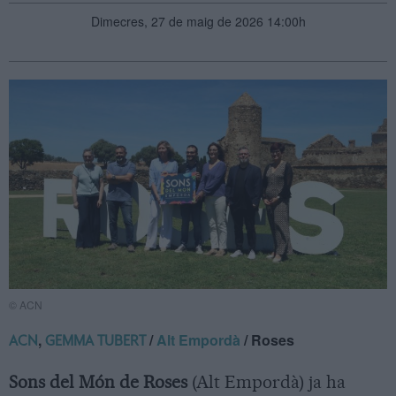
Dimecres, 27 de maig de 2026 14:00h
© ACN
,
/
Alt Empordà
/ Roses
ACN
GEMMA TUBERT
Sons del Món de Roses
(Alt Empordà) ja ha