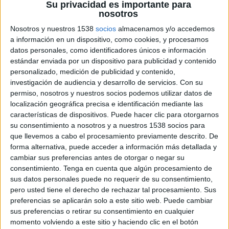
podran veure en aquest escenari a l’estiu:
Su privacidad es importante para
nosotros
Rosana
,
Sergio Dalma
i
Niña Pastori
.
Nosotros y nuestros 1538
socios
almacenamos y/o accedemos
La
Ciutadella de Roses
tornarà a posar sobre
a información en un dispositivo, como cookies, y procesamos
datos personales, como identificadores únicos e información
l’escenari alguns dels principals artistes del
estándar enviada por un dispositivo para publicidad y contenido
panorama musical català i espanyol aquest
personalizado, medición de publicidad y contenido,
estiu.
Sons del Món
ha presentat aquest
investigación de audiencia y desarrollo de servicios.
Con su
permiso, nosotros y nuestros socios podemos utilizar datos de
dimecres la seva programació completa, que
localización geográfica precisa e identificación mediante las
inclou l’actuació del cantant
Pablo Alborán
.
características de dispositivos. Puede hacer clic para otorgarnos
su consentimiento a nosotros y a nuestros 1538 socios para
L’artista serà el cap de cartell d’aquesta edició i
que llevemos a cabo el procesamiento previamente descrito. De
li donarà el tret de sortida el 25 de juliol.
forma alternativa, puede acceder a información más detallada y
Després, serà el torn del triple concert el 31 de
cambiar sus preferencias antes de otorgar o negar su
consentimiento.
Tenga en cuenta que algún procesamiento de
juliol de
Els Amics de les Arts
,
Blaumut
i
Ramon
sus datos personales puede no requerir de su consentimiento,
Mirabet
, units per primer cop sobre l’escenari, i
pero usted tiene el derecho de rechazar tal procesamiento. Sus
l’1 d’agost de
Lax’n’Busto
i
Gossos
, també en un
preferencias se aplicarán solo a este sitio web. Puede cambiar
sus preferencias o retirar su consentimiento en cualquier
concert inèdit.
momento volviendo a este sitio y haciendo clic en el botón