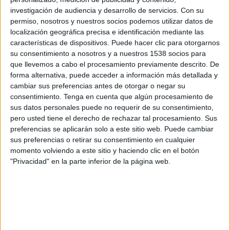
amb un dinar de germanor i continuarà amb
investigación de audiencia y desarrollo de servicios.
Con su
permiso, nosotros y nuestros socios podemos utilizar datos de
l’assemblea de l’entitat, tots dos actes de
localización geográfica precisa e identificación mediante las
caràcter privat.
características de dispositivos. Puede hacer clic para otorgarnos
su consentimiento a nosotros y a nuestros 1538 socios para
que llevemos a cabo el procesamiento previamente descrito. De
La cloenda arribarà a partir de les set de la
forma alternativa, puede acceder a información más detallada y
tarda amb un
còctel-networking
gratuït i obert
cambiar sus preferencias antes de otorgar o negar su
a empresaris gironins interessats a establir
consentimiento.
Tenga en cuenta que algún procesamiento de
sus datos personales puede no requerir de su consentimiento,
contactes professionals i conèixer de prop
pero usted tiene el derecho de rechazar tal procesamiento. Sus
l’activitat de l’associació. Per participar-hi caldrà
preferencias se aplicarán solo a este sitio web. Puede cambiar
inscriure’s abans del 22 de maig.
sus preferencias o retirar su consentimiento en cualquier
momento volviendo a este sitio y haciendo clic en el botón
Des de la junta directiva expliquen que l’objectiu
"Privacidad" en la parte inferior de la página web.
és recuperar enguany Girona coincidint amb
l’efemèride dels 25 anys de l’entitat, tot i que la
voluntat és reprendre el model itinerant a
partir del 2027.