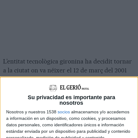
L’entitat tecnològica gironina ha decidit tornar
a la ciutat on va néixer el 12 de març del 2001
després d’uns anys en què l’assemblea s’havia
celebrat de forma itinerant en municipis com
Roses, Lloret de Mar, Platja d’Aro o Olot.
Su privacidad es importante para
nosotros
La trobada combinarà una part interna
Nosotros y nuestros 1538
socios
almacenamos y/o accedemos
reservada a les empreses associades amb un
a información en un dispositivo, como cookies, y procesamos
datos personales, como identificadores únicos e información
acte final obert al teixit empresarial de les
estándar enviada por un dispositivo para publicidad y contenido
comarques gironines. La jornada començarà
personalizado, medición de publicidad y contenido,