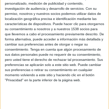
vegades superior al límit permès per a
personalizado, medición de publicidad y contenido,
investigación de audiencia y desarrollo de servicios.
Con su
conductors professionals, fixat en 0,15 mg/l.
permiso, nosotros y nuestros socios podemos utilizar datos de
localización geográfica precisa e identificación mediante las
Els agents el van detenir com a presumpte
características de dispositivos. Puede hacer clic para otorgarnos
autor d’un delicte contra la seguretat viària per
su consentimiento a nosotros y a nuestros 1538 socios para
que llevemos a cabo el procesamiento previamente descrito. De
conduir sota els efectes de l’alcohol. L’home, que
forma alternativa, puede acceder a información más detallada y
no tenia antecedents, va passar aquell mateix
cambiar sus preferencias antes de otorgar o negar su
consentimiento.
Tenga en cuenta que algún procesamiento de
dia a disposició judicial a Figueres.
sus datos personales puede no requerir de su consentimiento,
Poques hores després, cap a les sis del matí,
pero usted tiene el derecho de rechazar tal procesamiento. Sus
preferencias se aplicarán solo a este sitio web. Puede cambiar
agents del sector de trànsit de Borrassà van
sus preferencias o retirar su consentimiento en cualquier
intervenir en un altre incident al punt
momento volviendo a este sitio y haciendo clic en el botón
"Privacidad" en la parte inferior de la página web.
quilomètric 772 de la carretera N-II, a la
Jonquera. Un turisme havia fet marxa enrere en
una benzinera i
havia col·lidit amb un vehicle
de la Policia Nacional
que estava aturat.