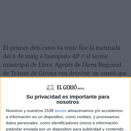
El primer dels casos va tenir lloc la matinada
del 6 de maig a l’autopista AP-7, al terme
municipal de Llers. Agents de l’Àrea Regional
de Trànsit de Girona van detectar un camió que
circulava fent ziga-zagues al punt quilomètric 17
en sentit sud i el van aturar a la sortida 20.
Su privacidad es importante para
Els policies van identificar el conductor, un
nosotros
home de 61 anys, i li van practicar les proves
Nosotros y nuestros 1538
socios
almacenamos y/o accedemos
a información en un dispositivo, como cookies, y procesamos
d’alcoholèmia, que van donar un resultat positiu
datos personales, como identificadores únicos e información
de
0,74 mg/l en aire expirat
, gairebé cinc
estándar enviada por un dispositivo para publicidad y contenido