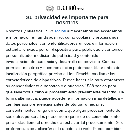
Portlligat. Fins ara, la digitalització s’havia
centrat sobretot en les pintures de Salvador
Su privacidad es importante para
Dalí, consultables en obert i en quatre idiomes
nosotros
a través del Catàleg Raonat del web corporatiu.
Nosotros y nuestros 1538
socios
almacenamos y/o accedemos
Amb aquest nou impuls, la Fundació preveu
a información en un dispositivo, como cookies, y procesamos
datos personales, como identificadores únicos e información
tenir digitalitzats els fons en un termini de dos
estándar enviada por un dispositivo para publicidad y contenido
anys i mig.
personalizado, medición de publicidad y contenido,
investigación de audiencia y desarrollo de servicios.
Con su
Aquest pla suposa assolir la xifra de més de
permiso, nosotros y nuestros socios podemos utilizar datos de
118.000 documents -entre manuscrits,
localización geográfica precisa e identificación mediante las
características de dispositivos. Puede hacer clic para otorgarnos
correspondència, fotografies, documents
su consentimiento a nosotros y a nuestros 1538 socios para
audiovisuals i sonors i hemeroteca-, i prop de
que llevemos a cabo el procesamiento previamente descrito. De
15.000 béns patrimonials -com són pintures,
forma alternativa, puede acceder a información más detallada y
cambiar sus preferencias antes de otorgar o negar su
dibuixos, obra gràfica, escultures, instal·lacions,
consentimiento.
Tenga en cuenta que algún procesamiento de
material de taller, indumentària, mobiliari i
sus datos personales puede no requerir de su consentimiento,
pero usted tiene el derecho de rechazar tal procesamiento. Sus
utensilis de treball-. En total es generaran més
preferencias se aplicarán solo a este sitio web. Puede cambiar