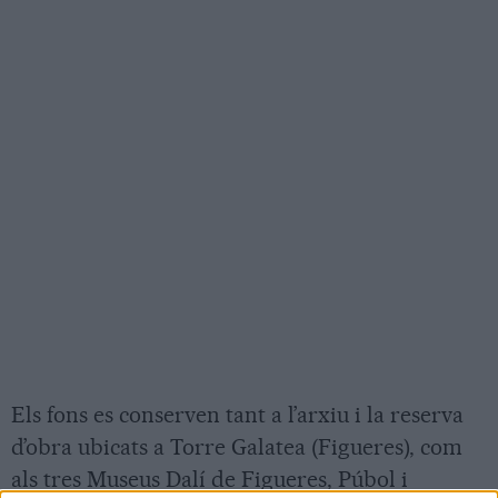
Els fons es conserven tant a l’arxiu i la reserva
d’obra ubicats a Torre Galatea (Figueres), com
als tres Museus Dalí de Figueres, Púbol i