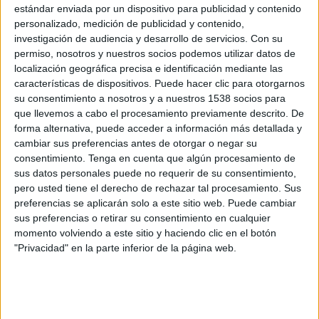
diversos serveis en un mateix entorn, fet que
estándar enviada por un dispositivo para publicidad y contenido
facilitarà una millor coordinació assistencial.
personalizado, medición de publicidad y contenido,
investigación de audiencia y desarrollo de servicios.
Con su
L’ampliació permetrà donar resposta a les 75
permiso, nosotros y nuestros socios podemos utilizar datos de
localización geográfica precisa e identificación mediante las
places concertades del centre de dia, que fins
características de dispositivos. Puede hacer clic para otorgarnos
ara no es podien cobrir completament per
su consentimiento a nosotros y a nuestros 1538 socios para
manca d’espai. A més, els usuaris podran
que llevemos a cabo el procesamiento previamente descrito. De
forma alternativa, puede acceder a información más detallada y
desenvolupar activitats en un entorn més obert,
cambiar sus preferencias antes de otorgar o negar su
funcional i connectat amb l’exterior, mentre que
consentimiento.
Tenga en cuenta que algún procesamiento de
sus datos personales puede no requerir de su consentimiento,
el servei de valoració disposarà d’un
espai més
pero usted tiene el derecho de rechazar tal procesamiento. Sus
accessible i adequat
que l’actual.
preferencias se aplicarán solo a este sitio web. Puede cambiar
sus preferencias o retirar su consentimiento en cualquier
Les obres, iniciades aquest mes de març, tenen
momento volviendo a este sitio y haciendo clic en el botón
"Privacidad" en la parte inferior de la página web.
un cost de 296.050,83 euros, dels quals 180.000
els aporta l’Ajuntament d’Olot i la resta el
Consell Comarcal. Es preveu que els nous
espais, amb una superfície de 252 metres