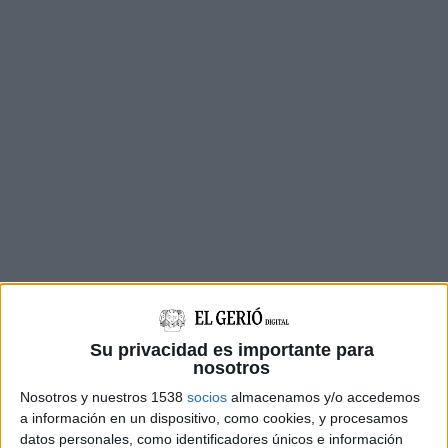
El projecte es desenvolupa en un local de la
planta baixa de l’edifici, adquirit pel consistori i
Su privacidad es importante para
que anteriorment havia acollit una entitat
nosotros
bancària. L’objectiu és integrar nous espais per
Nosotros y nuestros 1538
socios
almacenamos y/o accedemos
a información en un dispositivo, como cookies, y procesamos
oferir una atenció més completa i concentrar
datos personales, como identificadores únicos e información