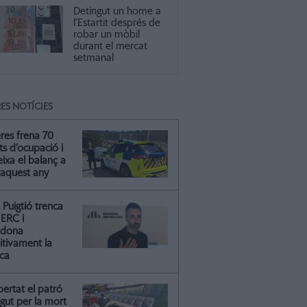
Detingut un home a
l’Estartit després de
robar un mòbil
durant el mercat
setmanal
ES NOTÍCIES
res frena 70
ts d’ocupació i
ixa el balanç a
 aquest any
Puigtió trenca
ERC i
ndona
itivament la
ica
ibertat el patró
gut per la mort