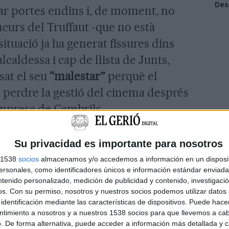
llar portes endins i, de moment, no
ncurs del Truffaut -que no està
ituació ja ha generat fissures dins
lcaldessa i cap de llista de Junts,
sat el seu
“malestar”
perquè el
i perdre la gestió del cinema després
empresa de Cambrils.
spectes, un de subjectiu (amb 49
Su privacidad es importante para nosotros
ic (amb els 51 restants sobre 100). En
s 1538
socios
almacenamos y/o accedemos a información en un disposit
t gironina i creadora de projecte va
sonales, como identificadores únicos e información estándar enviada 
ntenido personalizado, medición de publicidad y contenido, investigaci
diferència. Entre d’altres, aquí es
os.
Con su permiso, nosotros y nuestros socios podemos utilizar datos 
 programació -el Truffaut ha apostat
identificación mediante las características de dispositivos. Puede hacer
ntimiento a nosotros y a nuestros 1538 socios para que llevemos a ca
ons originals- o el foment de la
. De forma alternativa, puede acceder a información más detallada y 