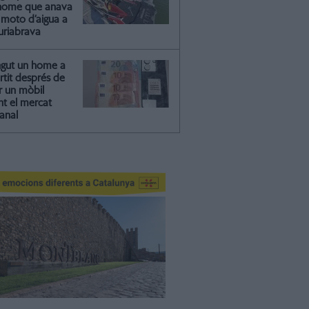
'home que anava
moto d’aigua a
riabrava
ngut un home a
artit després de
r un mòbil
nt el mercat
anal