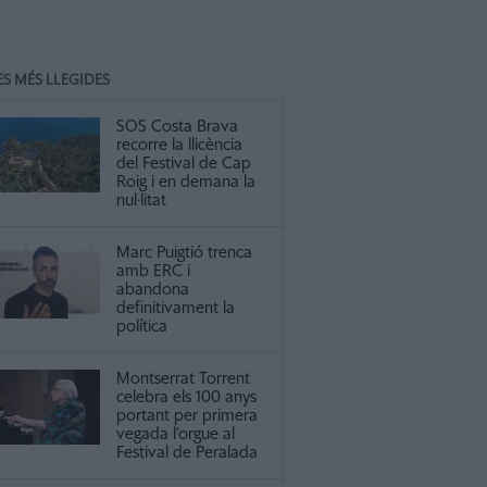
ES MÉS LLEGIDES
SOS Costa Brava
recorre la llicència
del Festival de Cap
Roig i en demana la
nul·litat
Marc Puigtió trenca
amb ERC i
abandona
definitivament la
política
Montserrat Torrent
celebra els 100 anys
portant per primera
vegada l’orgue al
Festival de Peralada