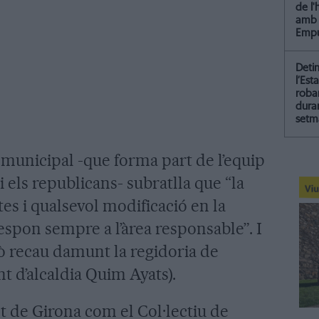
de l
amb 
Empu
Deti
l’Est
roba
dura
setm
municipal -que forma part de l’equip
ls republicans- subratlla que “la
es i qualsevol modificació en la
espon sempre a l’àrea responsable”. I
xò recau damunt la regidoria de
nt d’alcaldia Quim Ayats).
t de Girona com el Col·lectiu de