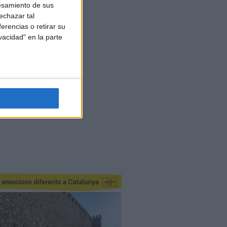
esamiento de sus
echazar tal
erencias o retirar su
vacidad" en la parte