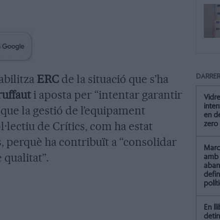
abilitza
ERC
de la situació que s’ha
DARRER
uffaut
i aposta per “intentar garantir
Vidre
inten
, que la gestió de l’equipament
en de
·lectiu de Crítics, com ha estat
zero
, perquè ha contribuït a “consolidar
Marc 
 qualitat”.
amb 
aba
defin
polít
En ll
detin