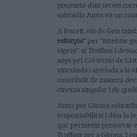
prestació d’un servei cor
subratlla Junts en un com
A l’escrit, els de Geis ta
esforços”
per “intentar ga
vigent” al Truffaut i dest
anys pel Col·lectiu de Crí
vinculada i arrelada a la v
contribuït de manera deci
cinema singular i de quali
Junts per Girona subratlla
responsabilitat i dins la l
que permetin preservar e
Truffaut per a Girona. I e