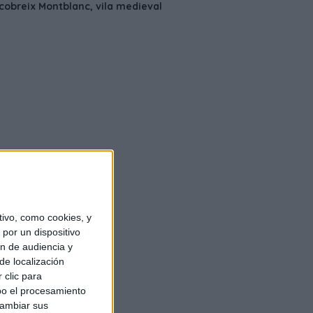
ivo, como cookies, y
por un dispositivo
ón de audiencia y
de localización
 clic para
bo el procesamiento
cambiar sus