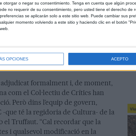
 amb altres equipaments culturals.
e otorgar o negar su consentimiento.
Tenga en cuenta que algún proc
de no requerir de su consentimiento, pero usted tiene el derecho de r
referencias se aplicarán solo a este sitio web. Puede cambiar sus pref
onòmica és el que, a priori, ha fet
alquier momento volviendo a este sitio y haciendo clic en el botón "Pri
or de l’empresa de Cambrils. La
 web.
una oferta 4.000 euros més baixa que
Això va fer que guanyés aquest apartat
 punts i que, per tant, s’imposés en el
ÁS OPCIONES
ACEPTO
entitat gironina.
a adjudicat formalment i, de moment,
na com el Col·lectiu de Crítics han
ció. Però dins l’equip de govern,
-que té la regidoria de Cultura- de la
b el Truffaut. “Cal recordar que la
es i qualsevol modificació en la