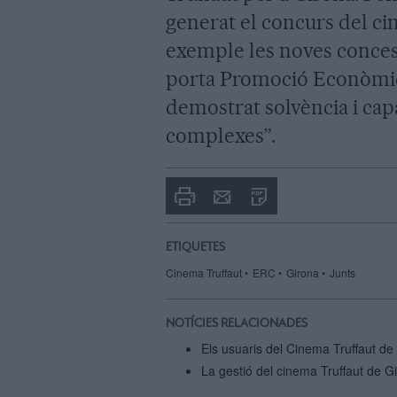
generat el concurs del c
exemple les noves conces
porta Promoció Econòmic
demostrat solvència i capa
complexes”.
Imprimir
Envia
PDF
a
un
amic
ETIQUETES
Cinema Truffaut
ERC
Girona
Junts
NOTÍCIES RELACIONADES
Els usuaris del Cinema Truffaut de 
La gestió del cinema Truffaut de 