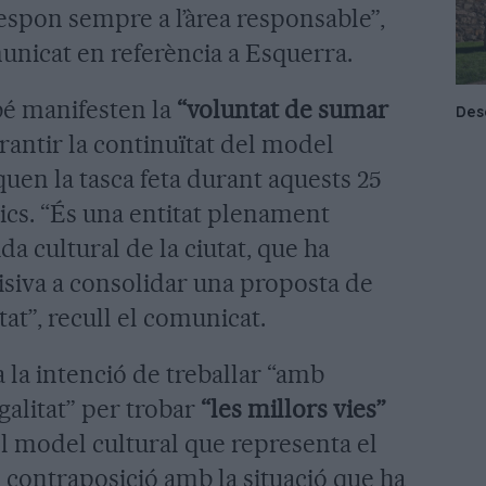
respon sempre a l’àrea responsable”,
unicat en referència a Esquerra.
mbé manifesten la
“voluntat de sumar
rantir la continuïtat del model
aquen la tasca feta durant aquests 25
tics. “És una entitat plenament
ida cultural de la ciutat, que ha
siva a consolidar una proposta de
tat”, recull el comunicat.
 la intenció de treballar “amb
egalitat” per trobar
“les millors vies”
l model cultural que representa el
n contraposició amb la situació que ha