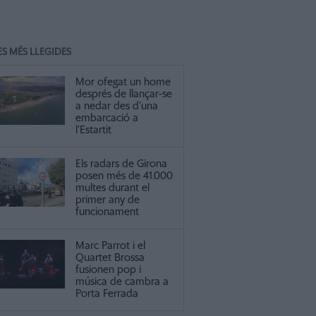
ES MÉS LLEGIDES
Mor ofegat un home
després de llançar-se
a nedar des d’una
embarcació a
l’Estartit
Els radars de Girona
posen més de 41.000
multes durant el
primer any de
funcionament
Marc Parrot i el
Quartet Brossa
fusionen pop i
música de cambra a
Porta Ferrada