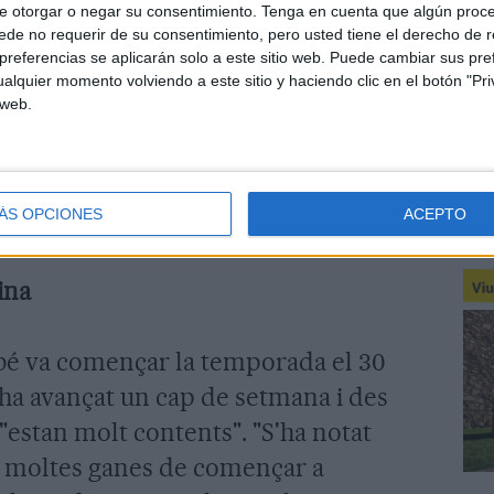
a zona baixa però el fort vent ha fet
e otorgar o negar su consentimiento.
Tenga en cuenta que algún proc
de no requerir de su consentimiento, pero usted tiene el derecho de r
estació d'esquí, tot i això és un gran
referencias se aplicarán solo a este sitio web. Puede cambiar sus pref
 engegar la temporada amb ganes", ha
alquier momento volviendo a este sitio y haciendo clic en el botón "Pri
 web.
e comunicació de l'estació, Ruth
 obrir les portes el proper cap de
ll de Núria va engegar la temporada
ÁS OPCIONES
ACEPTO
etmana de novembre.
ina
mbé va començar la temporada el 30
ha avançat un cap de setmana i des
 "estan molt contents". "S'ha notat
n moltes ganes de començar a