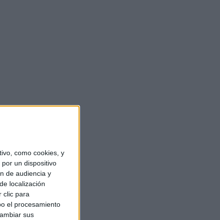
ivo, como cookies, y
por un dispositivo
ón de audiencia y
de localización
 clic para
bo el procesamiento
cambiar sus