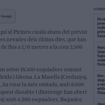
DARRER
Els r
pose
multe
uí al Pirineu català abans del previst
prim
func
 les nevades dels últims dies, que han
e fins a 1,70 metres a la cota 2.500
Marc 
Quar
fusi
músi
Port
'han rebut 18.500 esquiadors sumant
leida i Girona. La Masella (Cerdanya),
Mor 
despr
s, ha estat la més visitada, amb 8.000
a ne
emba
 Aquest dissabte i diumenge han obert
l’Esta
a) amb 4.300 esquiadors, Baqueira,
Giro