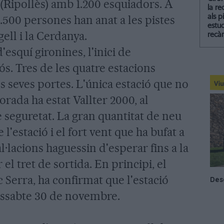
 (Ripollès) amb 1.200 esquiadors. A
la re
als p
.500 persones han anat a les pistes
estud
ell i la Cerdanya.
recà
d'esquí gironines, l'inici de
s. Tres de les quatre estacions
s seves portes. L'única estació que no
rada ha estat Vallter 2000, al
e seguretat. La gran quantitat de neu
l'estació i el fort vent que ha bufat a
al·lacions haguessin d'esperar fins a la
l tret de sortida. En principi, el
c Serra, ha confirmat que l'estació
issabte 30 de novembre.