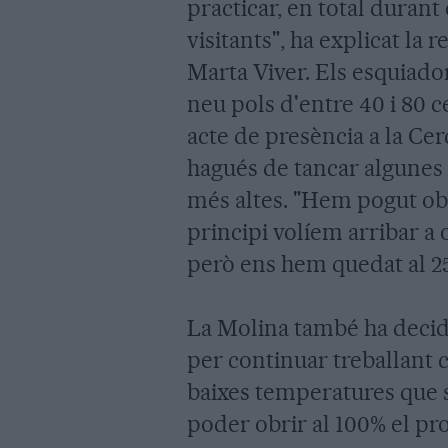
practicar, en total duran
visitants", ha explicat la
Marta Viver. Els esquiado
neu pols d'entre 40 i 80 c
acte de presència a la Cer
hagués de tancar algunes d
més altes. "Hem pogut obri
principi volíem arribar a o
però ens hem quedat al 25%
La Molina també ha decid
per continuar treballant cr
baixes temperatures que s
poder obrir al 100% el pr