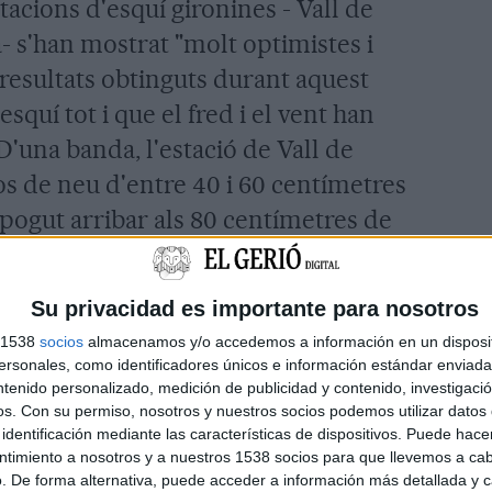
estacions d'esquí gironines - Vall de
- s'han mostrat "molt optimistes i
resultats obtinguts durant aquest
quí tot i que el fred i el vent han
D'una banda, l'estació de Vall de
s de neu d'entre 40 i 60 centímetres
a pogut arribar als 80 centímetres de
 vent que ha bufat a la zona ha fet que
de tancar portes aquest diumenge i
Su privacidad es importante para nosotros
e l'estació de muntanya.
s 1538
socios
almacenamos y/o accedemos a información en un disposit
sonales, como identificadores únicos e información estándar enviada 
ntenido personalizado, medición de publicidad y contenido, investigaci
00 persones s'han apropat fins aquest
os.
Con su permiso, nosotros y nuestros socios podemos utilizar datos 
ronines durant el cap de setmana i
identificación mediante las características de dispositivos. Puede hacer
ntimiento a nosotros y a nuestros 1538 socios para que llevemos a ca
 de les onze pistes possibles. "Aquest
. De forma alternativa, puede acceder a información más detallada y 