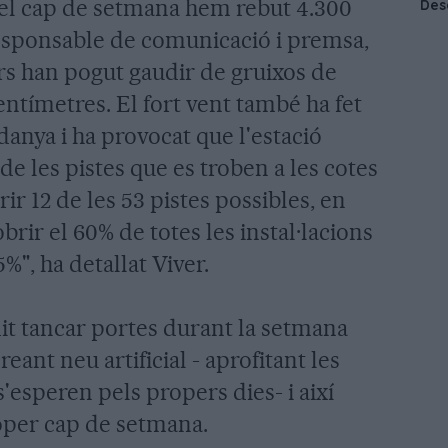
t el cap de setmana hem rebut 4.300
 responsable de comunicació i premsa,
rs han pogut gaudir de gruixos de
entímetres. El fort vent també ha fet
danya i ha provocat que l'estació
e les pistes que es troben a les cotes
r 12 de les 53 pistes possibles, en
brir el 60% de totes les instal·lacions
", ha detallat Viver.
it tancar portes durant la setmana
eant neu artificial - aprofitant les
'esperen pels propers dies- i així
oper cap de setmana.