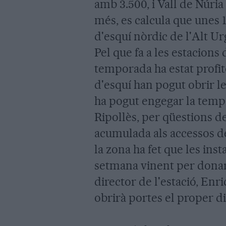
amb 3.500, i Vall de Núria
més, es calcula que unes 1
d'esquí nòrdic de l'Alt Urg
Pel que fa a les estacions 
temporada ha estat profitó
d'esquí han pogut obrir le
ha pogut engegar la tempo
Ripollès, per qüestions d
acumulada als accessos de 
la zona ha fet que les inst
setmana vinent per donar e
director de l'estació, Enri
obrirà portes el proper d