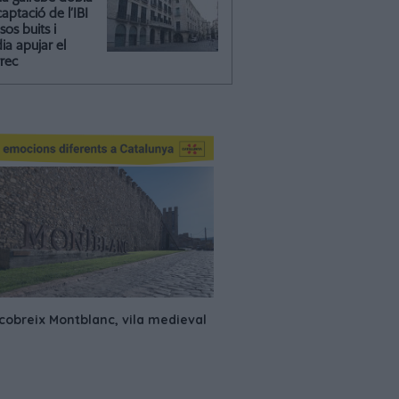
captació de l’IBI
isos buits i
ia apujar el
rrec