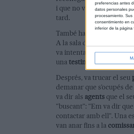
preferencias antes d
i que no va veure el jove
datos personales pue
procesamiento. Sus p
tard.
consentimiento en cu
inferior de la página
També ha reconegut que, 
A la sala de vistes ha afir
va intentar baixar, però 
M
una
testimoni
el va increp
Després, va trucar el seu
demanar que s’ocupés de 
va dir als
agents
que el seu
“buscant”: “Em va dir que
contactar amb ell”. Una e
van anar fins a la
comissa