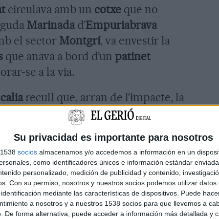
at
circulava amb un
cotxe
que no
inguda
Marinada
d’
Empuriabrava
mb el sector
Montgrí
, va envestir la
s
que anava a bord d’un
patinet
rar-se a la via.
scalia
recull que, arran de l’impacte, la
da a gairebé
19 metres
. El van
eta de Girona
, on va morir l’endemà
Su privacidad es importante para nosotros
t encefàlica
per un
traumatisme
s 1538
socios
almacenamos y/o accedemos a información en un disposit
sonales, como identificadores únicos e información estándar enviada 
ntenido personalizado, medición de publicidad y contenido, investigaci
s’ha assegut aquest dimarts al
banc
os.
Con su permiso, nosotros y nuestros socios podemos utilizar datos 
identificación mediante las características de dispositivos. Puede hacer
nal 1 de Figueres
. El
processat
ha
ntimiento a nosotros y a nuestros 1538 socios para que llevemos a ca
. De forma alternativa, puede acceder a información más detallada y 
amb
excés de velocitat
per la carretera