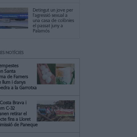
Detingut un jove per
l'agressió sexual a
una casa de colònies
el passat juny a
Palamós
ES NOTÍCIES
tempestes
en Santa
ma de Farners
 llum i danys
pedra a la Garrotxa
Costa Brava i
em C-32
nen retirar el
cte fins a Lloret
dimissió de Paneque