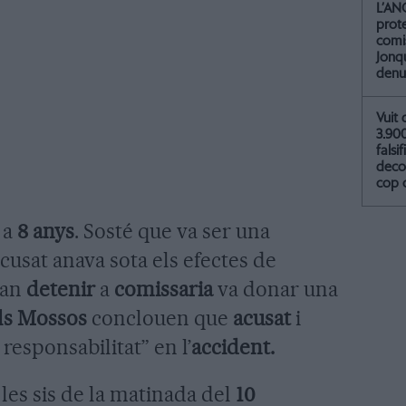
L’AN
prot
comis
Jonq
denu
Vuit 
3.90
falsif
deco
cop 
 a
8 anys
. Sosté que va ser una
acusat anava sota els efectes de
van
detenir
a
comissaria
va donar una
els Mossos
conclouen que
acusat
i
responsabilitat” en l’
accident.
 les sis de la matinada del
10