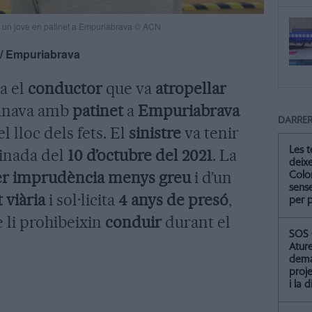
nt un jove en patinet a Empuriabrava © ACN
/ Empuriabrava
ja el
conductor
que va
atropellar
 anava amb
patinet
a
Empuriabrava
DARRER
l lloc dels fets. El
sinistre
va tenir
Les 
atinada del
10 d’octubre del 2021
. La
deix
er imprudència menys greu
i d’un
Colo
sense
 viària
i sol·licita
4 anys de presó
,
per 
e li prohibeixin
conduir
durant el
SOS 
Atur
dema
proje
i la 