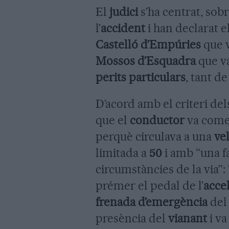
El
judici
s’ha centrat, sob
l’
accident
i han declarat e
Castelló d’Empúries
que v
Mossos d’Esquadra
que va
perits particulars
, tant de 
D’acord amb el criteri de
que el
conductor
va come
perquè circulava a una
vel
limitada a
50
i amb “una fa
circumstàncies de la via”:
prémer el pedal de l’
acce
frenada d’emergència
del 
presència del
vianant
i va