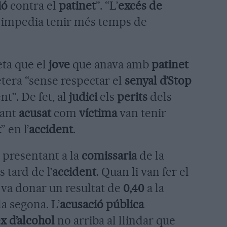
ió
contra el
patinet
”. “L’
excés de
i impedia tenir més temps de
ta que el
jove
que anava amb
patinet
etera “sense respectar el
senyal d’Stop
nt”. De fet, al
judici
els
perits
dels
tant
acusat
com
víctima
van tenir
t
” en l’
accident
.
 presentant a la
comissaria
de la
 tard de l’
accident
. Quan li van fer el
va donar un resultat de
0,40
a la
la segona. L’
acusació pública
x d’alcohol
no arriba al llindar que