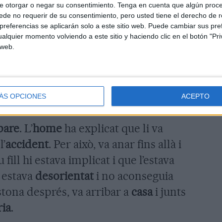
e otorgar o negar su consentimiento.
Tenga en cuenta que algún proc
 amb
patinet
fins que ja va ser massa
de no requerir de su consentimiento, pero usted tiene el derecho de r
referencias se aplicarán solo a este sitio web. Puede cambiar sus pref
alquier momento volviendo a este sitio y haciendo clic en el botón "Pri
 web.
després de l’
accident
, va
fugir
a peu.
mat que va obrir la porta del vehicle i
que estava en
xoc
i es va
espantar
quan
ÁS OPCIONES
ACEPTO
ar.
pare
. L’
home
ha explicat que li va
l’
accident
. Per això, va anar fins allà i
 fill hi estava implicat i que l’estava
 estava
desorientat
i no aconseguia
stona després, va arribar a
casa
i junts
ria
.