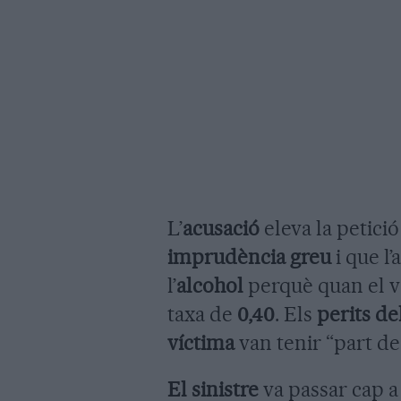
L’
acusació
eleva la petició
imprudència greu
i que l’
l’
alcohol
perquè quan el 
taxa de
0,40
. Els
perits d
víctima
van tenir “part de 
El sinistre
va passar cap a