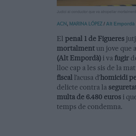
Judici al conductor que va atropellar mortalme
,
/
Alt Empordà
ACN
MARINA LÓPEZ
El
penal 1 de Figueres
jut
mortalment
un jove que
(Alt Empordà)
i va
fugir
de
lloc cap a les sis de la m
fiscal
l’acusa d’
homicidi p
delicte contra la
seguretat
multa de 6.480 euros
i qu
temps de condemna.