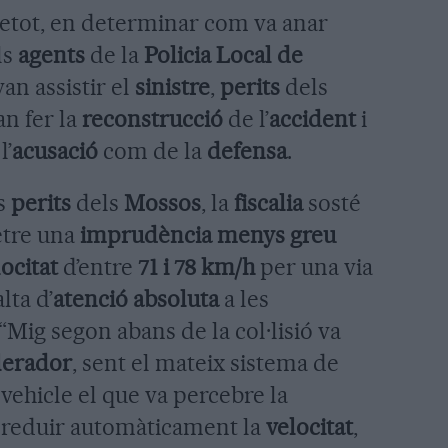
retot, en determinar com va anar
ls
agents
de la
Policia Local de
an assistir el
sinistre
,
perits
dels
n fer la
reconstrucció
de l’
accident
i
l’
acusació
com de la
defensa
.
ls
perits
dels
Mossos
, la
fiscalia
sosté
tre una
imprudència menys greu
ocitat
d’entre
71 i 78 km/h
per una via
lta d’
atenció absoluta
a les
 “Mig segon abans de la col·lisió va
lerador
, sent el mateix sistema de
vehicle el que va percebre la
 reduir automàticament la
velocitat
,