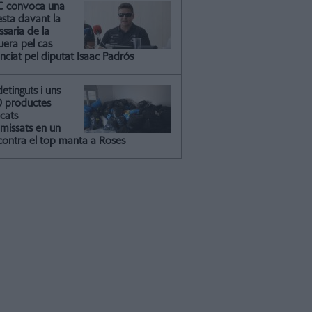
C convoca una
esta davant la
saria de la
uera pel cas
nciat pel diputat Isaac Padrós
detinguts i uns
0 productes
icats
missats en un
contra el top manta a Roses