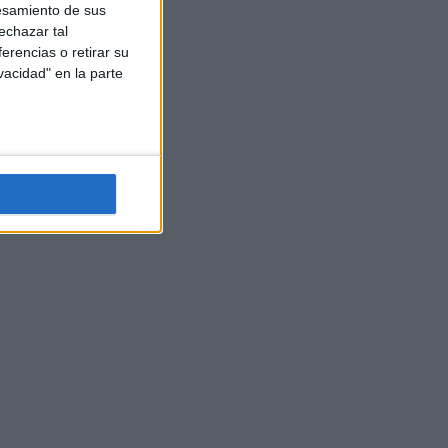
esamiento de sus
echazar tal
erencias o retirar su
vacidad" en la parte