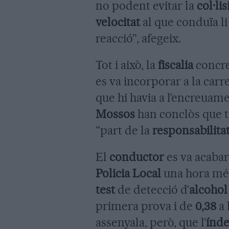
no podent evitar la
col·lis
velocitat
al que conduïa l
reacció”, afegeix.
Tot i això, la
fiscalia
concre
es va incorporar a la carr
que hi havia a l’encreuame
Mossos
han conclòs que 
“part de la
responsabilita
El
conductor
es va acabar
Policia Local
una hora més
test
de detecció d’
alcohol
primera prova i de
0,38
a 
assenyala, però, que l’
índe