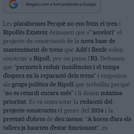
Les
plataformes Perquè no ens fotin el tren
i
Ripollès Existeix
demanen que s’”
acceleri
” el
projecte de construcció de la
nova base de
manteniment de trens
que
Adif i Renfe
volen
construir a
Ripoll
, per on passa l’
R3
. Defensen
que “
permetrà reduir incidències i el temps
d’espera en la reparació dels trens
” i exigeixen
als
grups polítics de Ripoll
que treballin perquè
“
no es retardi encara més
” i li donin
màxima
prioritat
. Es va contractar la
redacció del
projecte constructiu
el gener del
2024
i la
previsió d’obres
de
deu mesos
. “
A hores d’ara els
tallers ja haurien d’estar funcionant
”, es