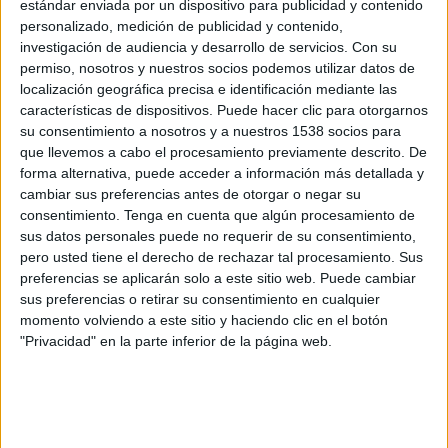
estándar enviada por un dispositivo para publicidad y contenido
personalizado, medición de publicidad y contenido,
investigación de audiencia y desarrollo de servicios.
Con su
permiso, nosotros y nuestros socios podemos utilizar datos de
localización geográfica precisa e identificación mediante las
características de dispositivos. Puede hacer clic para otorgarnos
Les
plataformes
consideren que l’
R3
és una
línia
su consentimiento a nosotros y a nuestros 1538 socios para
que llevemos a cabo el procesamiento previamente descrito. De
transfronterera “indispensable”
per a la
forma alternativa, puede acceder a información más detallada y
mobilitat dels ciutadans
de la
Catalunya
cambiar sus preferencias antes de otorgar o negar su
consentimiento.
Tenga en cuenta que algún procesamiento de
interior
. Però, en canvi, “
és una de les línies
sus datos personales puede no requerir de su consentimiento,
ferroviàries de Catalunya que pateix uns dèficits
pero usted tiene el derecho de rechazar tal procesamiento. Sus
estructurals i de funcionament més evidents i
preferencias se aplicarán solo a este sitio web. Puede cambiar
sus preferencias o retirar su consentimiento en cualquier
que, per tant, necessita millores en tots sentits i
momento volviendo a este sitio y haciendo clic en el botón
en el conjunt de trajecte
”, afirmen en un
"Privacidad" en la parte inferior de la página web.
comunicat.
Defensen que la
nova base de manteniment
prevista per
Renfe
permetrà la
creació de llocs