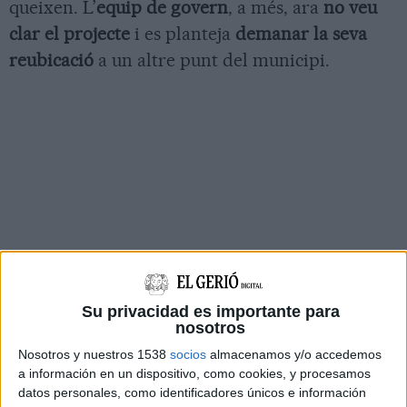
queixen. L’
equip de govern
, a més, ara
no veu
clar el projecte
i es planteja
demanar la seva
reubicació
a un altre punt del municipi.
Su privacidad es importante para
nosotros
Nosotros y nuestros 1538
socios
almacenamos y/o accedemos
a información en un dispositivo, como cookies, y procesamos
datos personales, como identificadores únicos e información