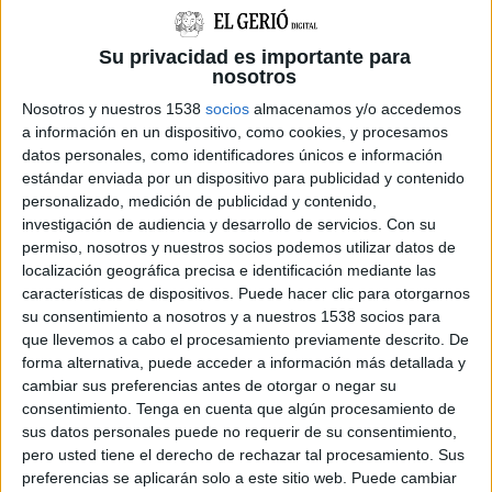
comiat de Pinocchio
i
Dj Alegre
. El divendres
Su privacidad es importante para
29 d’agost
serà el torn d’
El Pony Pisador
(amb la
nosotros
seva proposta per a infants:
El Pony Menut
),
Nosotros y nuestros 1538
socios
almacenamos y/o accedemos
Aria
,
Gavina.mp3
,
Ginestà
,
Mama Dousha
,
a información en un dispositivo, como cookies, y procesamos
Lax’n’Busto
,
Alizzz
,
Figa Flawas
,
Maken Row
,
datos personales, como identificadores únicos e información
estándar enviada por un dispositivo para publicidad y contenido
Svetlana
i
Cosmik Dj
.
personalizado, medición de publicidad y contenido,
investigación de audiencia y desarrollo de servicios.
Con su
L’
Orquestra Maribel
(amb el seu espectacle en
permiso, nosotros y nuestros socios podemos utilizar datos de
versió
Kids
) serà l’encarregada d’obrir el foc el
localización geográfica precisa e identificación mediante las
dissabte
30 d’agost
, seguida de
Muchacho & Los
características de dispositivos. Puede hacer clic para otorgarnos
su consentimiento a nosotros y a nuestros 1538 socios para
Sobrinos
,
Mafuga i HSB
,
Sandra Monfort
,
Oques
que llevemos a cabo el procesamiento previamente descrito. De
Grasses
,
Doctor Calypso
,
Suu
,
Ja t’ho diré
,
forma alternativa, puede acceder a información más detallada y
cambiar sus preferencias antes de otorgar o negar su
Doctor Prats
,
Mushka
,
Maria Jaume
i
Mon Dj
.
consentimiento.
Tenga en cuenta que algún procesamiento de
Pel que fa al diumenge
31 d’agost
, hi haurà els
sus datos personales puede no requerir de su consentimiento,
darrers dos concerts: els de
Dream Team
i
pero usted tiene el derecho de rechazar tal procesamiento. Sus
preferencias se aplicarán solo a este sitio web. Puede cambiar
Orquestra Di-versiones
.