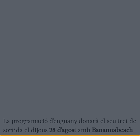
La programació d’enguany donarà el seu tret de
sortida el dijous
28 d’agost
amb
Banannabeach
Drum’n Dj set
,
Els Catarres
, el
concert de