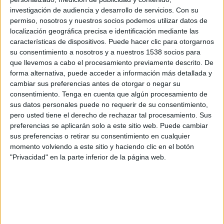
una competició que ha combinat
rendiment i
investigación de audiencia y desarrollo de servicios.
Con su
representació local
. Els podis els han completat
permiso, nosotros y nuestros socios podemos utilizar datos de
localización geográfica precisa e identificación mediante las
Pau Rojas (Vilafant) i David Garcia (Garrigàs), i
características de dispositivos. Puede hacer clic para otorgarnos
en categoria femenina, Abril Pallisera (la Selva
su consentimiento a nosotros y a nuestros 1538 socios para
de Mar) i Isa Díaz (Castelló d’Empúries).
que llevemos a cabo el procesamiento previamente descrito. De
forma alternativa, puede acceder a información más detallada y
En clau d’humor i esperit participatiu, s’ha
cambiar sus preferencias antes de otorgar o negar su
consentimiento.
Tenga en cuenta que algún procesamiento de
atorgat la simbòlica
Cullera de Fusta
al
Far
sus datos personales puede no requerir de su consentimiento,
d’Empordà
, reconegut com el poble més lent.
pero usted tiene el derecho de rechazar tal procesamiento. Sus
La classificació per municipis ha fomentat una
preferencias se aplicarán solo a este sitio web. Puede cambiar
sus preferencias o retirar su consentimiento en cualquier
rivalitat sana
entre els 68 pobles de la comarca,
momento volviendo a este sitio y haciendo clic en el botón
molts dels quals han estat representats amb
"Privacidad" en la parte inferior de la página web.
samarretes pròpies
, en una expressió clara de
pertinença i orgull local
.
La cursa, organitzada pel
Club Esportiu