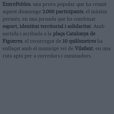
EntrePobles
, una prova popular que ha reunit
aquest diumenge
2.000 participants
, el màxim
permès, en una jornada que ha combinat
esport, identitat territorial i solidaritat
. Amb
sortida i arribada a la
plaça Catalunya de
Figueres
, el recorregut de
10 quilòmetres
ha
enllaçat amb el municipi veí de
Vilafant
, en una
ruta apta per a corredors i caminadors.