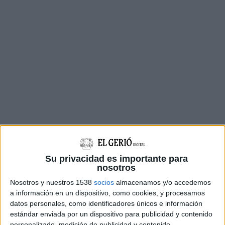
La classificació per equips ha proclamat
Figueres
com a guanyadora de l’
EntrePobles
Su privacidad es importante para
nosotros
2025
, gràcies a la suma dels temps dels seus
10
Nosotros y nuestros 1538
socios
almacenamos y/o accedemos
millors atletes
masculins i femenins. A nivell
a información en un dispositivo, como cookies, y procesamos
individual,
Miquel Cruz
(Figueres, 38:27) i
datos personales, como identificadores únicos e información
estándar enviada por un dispositivo para publicidad y contenido
Cristina Silva
(Llançà, 38:42) s’han imposat en
personalizado, medición de publicidad y contenido,