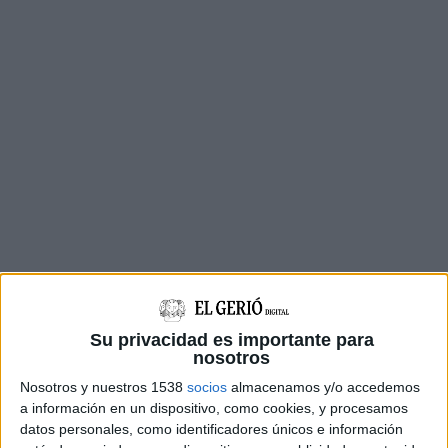
Amb aquesta adhesió, el municipi aporta al
Su privacidad es importante para
nosotros
projecte la
Torre del Castell
, una
torre de guaita
Nosotros y nuestros 1538
socios
almacenamos y/o accedemos
medieval
documentada ja el 1382, que és l’únic
a información en un dispositivo, como cookies, y procesamos
vestigi d’una antiga fortificació i un dels símbols
datos personales, como identificadores únicos e información