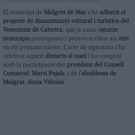
El municipi de
Malgrat de Mar
s’ha
adherit
al
projecte de dinamització cultural i turística del
Vescomtat de Cabrera
, que ja suma
catorze
municipis
participants i preveu arribar als
vint
en els pròxims mesos. L’acte de signatura s’ha
celebrat aquest
dimarts al matí
i ha comptat
amb la participació del
president del Consell
Comarcal
,
Martí Pujals
, i de l’
alcaldessa de
Malgrat
,
Sònia Viñolas
.