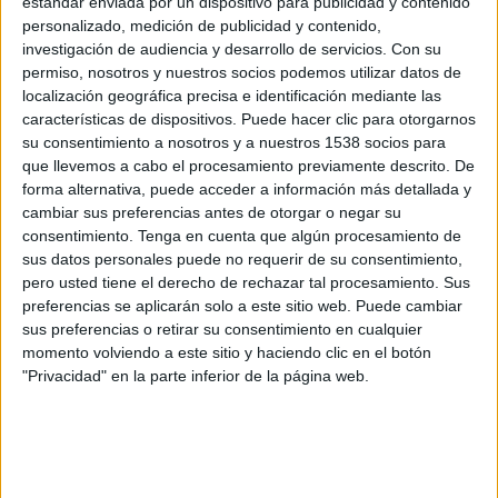
estándar enviada por un dispositivo para publicidad y contenido
patrimonials més rellevants de Malgrat.
personalizado, medición de publicidad y contenido,
Aquesta torre formava part de la
xarxa
investigación de audiencia y desarrollo de servicios.
Con su
defensiva
que connectava la
Tordera
amb
permiso, nosotros y nuestros socios podemos utilizar datos de
localización geográfica precisa e identificación mediante las
Calella
, passant per punts com Blanes, Santa
características de dispositivos. Puede hacer clic para otorgarnos
Susanna i Pineda.
su consentimiento a nosotros y a nuestros 1538 socios para
que llevemos a cabo el procesamiento previamente descrito. De
El projecte del Vescomtat de Cabrera, actiu des
forma alternativa, puede acceder a información más detallada y
de
2017
, té com a objectiu
posar en valor el
cambiar sus preferencias antes de otorgar o negar su
consentimiento.
Tenga en cuenta que algún procesamiento de
patrimoni material i immaterial
vinculat a
sus datos personales puede no requerir de su consentimiento,
aquesta antiga nissaga feudal catalana, tot
pero usted tiene el derecho de rechazar tal procesamiento. Sus
creant una
oferta cultural i turística conjunta
a
preferencias se aplicarán solo a este sitio web. Puede cambiar
sus preferencias o retirar su consentimiento en cualquier
les comarques de
la Selva, el Maresme, el Vallès
momento volviendo a este sitio y haciendo clic en el botón
Oriental i Osona
. Ja s’hi han identificat
50
"Privacidad" en la parte inferior de la página web.
elements patrimonials
, senyalitzats dins de
cinc
grans rutes
.
A més de Malgrat de Mar, també formen part