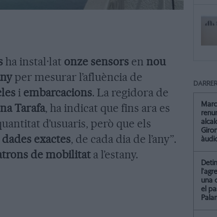
s
ha instal·lat
onze sensors
en
nou
any
per mesurar l’afluència de
DARRER
cles
i
embarcacions
. La regidora de
Marc
na Tarafa
, ha indicat que fins ara es
renun
uantitat d’usuaris, però que els
alca
Giro
r dades exactes
, de cada dia de l’any”.
àudio
trons de mobilitat
a l’estany.
Detin
l'agr
una 
el pa
Pala