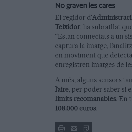
No graven les cares
El regidor d’
Administraci
Teixidor
, ha subratllat qu
“Estan connectats a un si
captura la imatge, l’analitz
en moviment que detecta
enregistren imatges de les
A més, alguns sensors t
l’aire
, per poder saber si
límits recomanables
. En 
108.000 euros
.
Imprimir
Envia
PDF
a