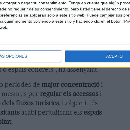
e otorgar o negar su consentimiento.
Tenga en cuenta que algún proc
dran saber amb exactitud “quantes
de no requerir de su consentimiento, pero usted tiene el derecho de r
referencias se aplicarán solo a este sitio web. Puede cambiar sus pref
dia i, d’aquestes, quantes fan la volta
alquier momento volviendo a este sitio y haciendo clic en el botón "Pri
 web.
imacions del nombre de persones que
t, però ara tindràs
mapes de calor
ÁS OPCIONES
ACEPTO
 gent, i podràs controlar si hi ha
 o espais concrets”, ha assenyalat.
s o períodes de
major concentració
i
ar mesures per
regular els accessos
i
 dels fluxos turístics
. L’objectiu és
isitants
acabi perjudicant els
espais
itat
.