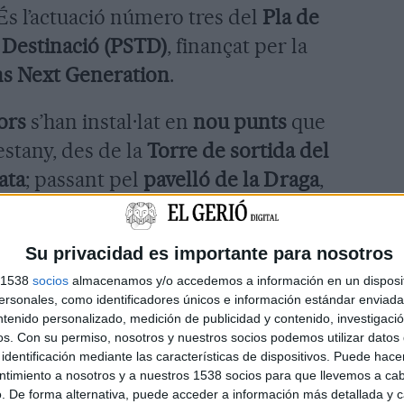
. És l’actuació número tres del
Pla de
n Destinació (PSTD)
, finançat per la
ns Next Generation
.
ors
s’han instal·lat en
nou punts
que
estany, des de la
Torre de sortida del
ata
; passant pel
pavelló de la Draga
,
atació Banyoles
, l’encreuament amb
icina de Turisme
. A més, alguns dels
Su privacidad es importante para nosotros
 el nombre d’
embarcacions
que
s 1538
socios
almacenamos y/o accedemos a información en un disposit
sonales, como identificadores únicos e información estándar enviada 
ntenido personalizado, medición de publicidad y contenido, investigaci
 tot moment l’
estat d’ocupació
de
os.
Con su permiso, nosotros y nuestros socios podemos utilizar datos 
identificación mediante las características de dispositivos. Puede hacer
ons de mobilitat
dels visitants. La
ntimiento a nosotros y a nuestros 1538 socios para que llevemos a ca
. De forma alternativa, puede acceder a información más detallada y 
onòmica
,
Anna Tarafa
, ha exposat