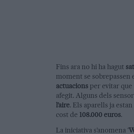
Fins ara no hi ha hagut
sa
moment se sobrepassen el
actuacions
per evitar que 
afegit. Alguns dels senso
l’aire
. Els aparells ja est
cost de
108.000 euros
.
La iniciativa s’anomena ‘
W