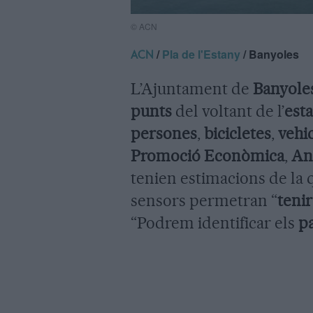
© ACN
/
Pla de l'Estany
/ Banyoles
ACN
L’Ajuntament de
Banyole
punts
del voltant de l’
est
persones
,
bicicletes
,
vehi
Promoció Econòmica
,
An
tenien estimacions de la q
sensors permetran “
teni
“Podrem identificar els
pa