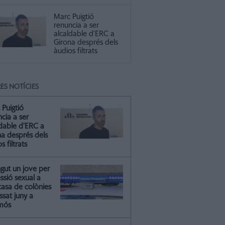
Marc Puigtió
renuncia a ser
alcaldable d’ERC a
Girona després dels
àudios filtrats
ES NOTÍCIES
 Puigtió
cia a ser
ldable d’ERC a
na després dels
s filtrats
gut un jove per
essió sexual a
casa de colònies
ssat juny a
mós