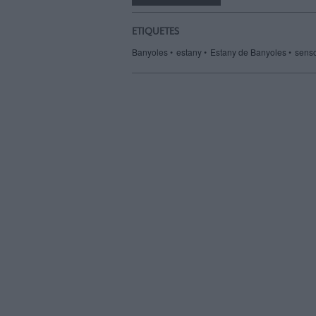
un
amic
ETIQUETES
Banyoles
estany
Estany de Banyoles
sens