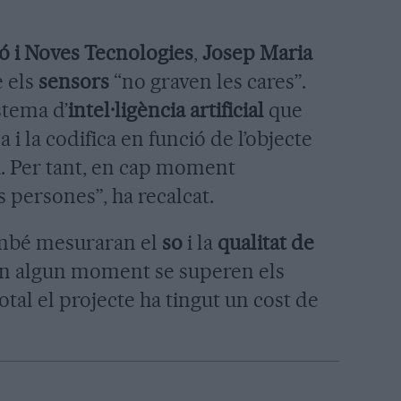
ó i Noves Tecnologies
,
Josep Maria
e els
sensors
“no graven les cares”.
stema d’
intel·ligència artificial
que
a i la codifica en funció de l’objecte
. Per tant, en cap moment
 persones”, ha recalcat.
ambé mesuraran el
so
i la
qualitat de
 en algun moment se superen els
total el projecte ha tingut un cost de