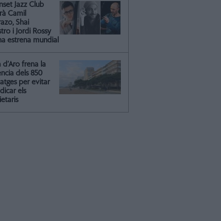
nset Jazz Club
irà Camil
azo, Shai
ro i Jordi Rossy
na estrena mundial
a d’Aro frena la
ència dels 850
atges per evitar
dicar els
etaris