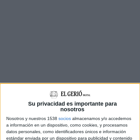
Su privacidad es importante para
nosotros
Nosotros y nuestros 1538
socios
almacenamos y/o accedemos
Lluís Ramió és
llicenciat en Medicina i Cirurgia
a información en un dispositivo, como cookies, y procesamos
datos personales, como identificadores únicos e información
per la Universitat Autònoma de Barcelona
estándar enviada por un dispositivo para publicidad y contenido