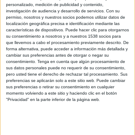
(UAB)
,
especialista en Neurologia
i
doctor per la
personalizado, medición de publicidad y contenido,
Universitat de Girona (UdG)
. La seva trajectòria
investigación de audiencia y desarrollo de servicios.
Con su
permiso, nosotros y nuestros socios podemos utilizar datos de
professional ha estat lligada majoritàriament a
localización geográfica precisa e identificación mediante las
l’
hospital Josep Trueta de Girona
, on va fer la
características de dispositivos. Puede hacer clic para otorgarnos
residència i on posteriorment va integrar-se al
su consentimiento a nosotros y a nuestros 1538 socios para
que llevemos a cabo el procesamiento previamente descrito. De
Servei de Neurologia
. Entre
2016 i 2023
en va
forma alternativa, puede acceder a información más detallada y
ser
cap de servei
en el marc de l’aliança
ICS
cambiar sus preferencias antes de otorgar o negar su
consentimiento.
Tenga en cuenta que algún procesamiento de
Girona-IAS
, període en què va impulsar la
sus datos personales puede no requerir de su consentimiento,
Unitat de Neuroimmunologia i Esclerosi
pero usted tiene el derecho de rechazar tal procesamiento. Sus
Múltiple Territorial de Girona
, actual referència
preferencias se aplicarán solo a este sitio web. Puede cambiar
sus preferencias o retirar su consentimiento en cualquier
a la Regió Sanitària de Girona i reconeguda a
momento volviendo a este sitio y haciendo clic en el botón
nivell internacional.
"Privacidad" en la parte inferior de la página web.
Paral·lelament a l’assistència sanitària, Ramió
ha desenvolupat una tasca destacada en
docència i recerca
. A la
Universitat de Girona