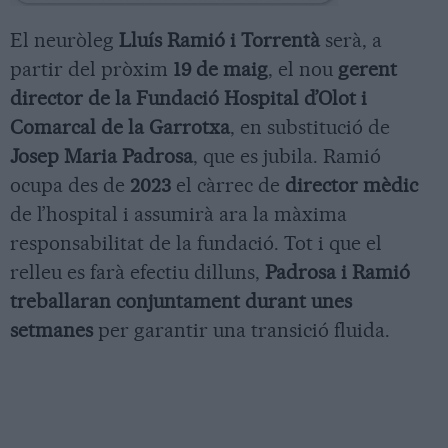
El neuròleg
Lluís Ramió i Torrentà
serà, a
partir del pròxim
19 de maig
, el nou
gerent
director de la Fundació Hospital d’Olot i
Comarcal de la Garrotxa
, en substitució de
Josep Maria Padrosa
, que es jubila. Ramió
ocupa des de
2023
el càrrec de
director mèdic
de l’hospital i assumirà ara la màxima
responsabilitat de la fundació. Tot i que el
relleu es farà efectiu dilluns,
Padrosa i Ramió
treballaran conjuntament durant unes
setmanes
per garantir una transició fluida.