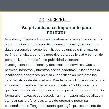
Su privacidad es importante para
nosotros
El dimarts
15 d’abril
, en
Hassan
i un amic seu de
Nosotros y nuestros 1538
socios
almacenamos y/o accedemos
Barcelona
van decidir
ocupar
un pis del carrer
a información en un dispositivo, como cookies, y procesamos
datos personales, como identificadores únicos e información
Torres i Bages
de
Salt
(Gironès). Ho van fer pels
estándar enviada por un dispositivo para publicidad y contenido
volts de les sis del matí. L’
habitatge
, però, tenia
personalizado, medición de publicidad y contenido,
una
alarma
que va saltar i que va activar els
investigación de audiencia y desarrollo de servicios.
Con su
permiso, nosotros y nuestros socios podemos utilizar datos de
Mossos d’Esquadra
que van anar fins al lloc dels
localización geográfica precisa e identificación mediante las
fets, conjuntament amb el
propietari
de
características de dispositivos. Puede hacer clic para otorgarnos
l’immoble i el responsable de l’empresa
su consentimiento a nosotros y a nuestros 1538 socios para
que llevemos a cabo el procesamiento previamente descrito. De
d’alarmes. Un cop allà, van tocar a la porta i,
forma alternativa, puede acceder a información más detallada y
finalment, van acabar entrant. A dins no hi
cambiar sus preferencias antes de otorgar o negar su
consentimiento.
Tenga en cuenta que algún procesamiento de
havia ningú, però en mirar pel balcó, es van