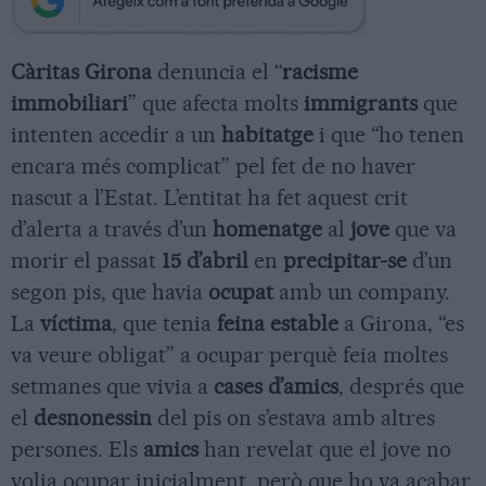
Càritas Girona
denuncia el “
racisme
immobiliari
” que afecta molts
immigrants
que
intenten accedir a un
habitatge
i que “ho tenen
encara més complicat” pel fet de no haver
nascut a l’Estat. L’entitat ha fet aquest crit
d’alerta a través d’un
homenatge
al
jove
que va
morir el passat
15 d’abril
en
precipitar-se
d’un
segon pis, que havia
ocupat
amb un company.
La
víctima
, que tenia
feina estable
a Girona, “es
va veure obligat” a ocupar perquè feia moltes
setmanes que vivia a
cases d’amics
, després que
el
desnonessin
del pis on s’estava amb altres
persones. Els
amics
han revelat que el jove no
volia ocupar inicialment, però que ho va acabar