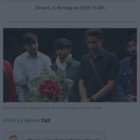
Dimarts, 6 de maig de 2025 15:45h
Els amics d'en Hassan amb un ram de roses a Salt © ACN
/
La Selva
/ Salt
ACN