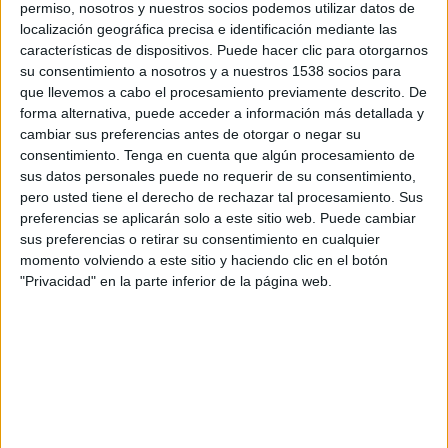
permiso, nosotros y nuestros socios podemos utilizar datos de
localización geográfica precisa e identificación mediante las
L’altra baralla va ser
dimarts
. L’Ajuntament
características de dispositivos. Puede hacer clic para otorgarnos
exposa que al
CAP Doctora Casaponça
estaven
su consentimiento a nosotros y a nuestros 1538 socios para
atenent a un home que havia estat
agredit
. A
que llevemos a cabo el procesamiento previamente descrito. De
forma alternativa, puede acceder a información más detallada y
fora, el
presumpte agressor
esperava que sortís.
cambiar sus preferencias antes de otorgar o negar su
consentimiento.
Tenga en cuenta que algún procesamiento de
Una patrulla va arribar al lloc i va identificar i
sus datos personales puede no requerir de su consentimiento,
escorcollar les dues persones. El que havia estat
pero usted tiene el derecho de rechazar tal procesamiento. Sus
atès pels sanitaris tenia un
trau al cap
per
preferencias se aplicarán solo a este sitio web. Puede cambiar
sus preferencias o retirar su consentimiento en cualquier
l’impacte d’un
cop de bastó
i portava amagat
momento volviendo a este sitio y haciendo clic en el botón
entre la roba un
martell d’obra
. Al sospitós que
"Privacidad" en la parte inferior de la página web.
esperava a fora l’han
detingut per lesions
. Tots
dos implicats tenen
27 i 29 anys
i també
viuen
en immobles ocupats
.
El regidor de Seguretat Ciutadana,
Xavier
Dilmé
, ha agraït la feina dels agents que ha