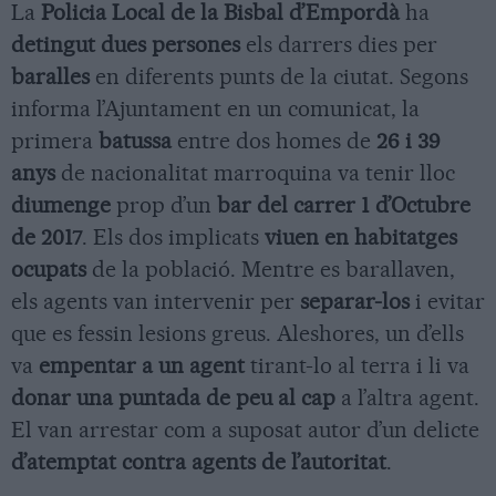
La
Policia Local de la Bisbal d’Empordà
ha
detingut dues persones
els darrers dies per
baralles
en diferents punts de la ciutat. Segons
informa l’Ajuntament en un comunicat, la
primera
batussa
entre dos homes de
26 i 39
anys
de nacionalitat marroquina va tenir lloc
diumenge
prop d’un
bar del carrer 1 d’Octubre
de 2017
. Els dos implicats
viuen en habitatges
ocupats
de la població. Mentre es barallaven,
els agents van intervenir per
separar-los
i evitar
que es fessin lesions greus. Aleshores, un d’ells
va
empentar a un agent
tirant-lo al terra i li va
donar una puntada de peu al cap
a l’altra agent.
El van arrestar com a suposat autor d’un delicte
d’atemptat contra agents de l’autoritat
.