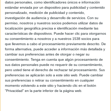
dimarts. Amb tot, aquests missatges han tingut
datos personales, como identificadores únicos e información
un gran abast i s'han omplert de
reaccions de
estándar enviada por un dispositivo para publicidad y contenido
personalizado, medición de publicidad y contenido,
centenars d'usuaris
que han llençat
proclames
investigación de audiencia y desarrollo de servicios.
Con su
racistes i xenòfobes
contra l'imam i contra
permiso, nosotros y nuestros socios podemos utilizar datos de
localización geográfica precisa e identificación mediante las
l'Ajuntament de Salt.
características de dispositivos. Puede hacer clic para otorgarnos
Amb aquesta premissa el secretari general de
su consentimiento a nosotros y a nuestros 1538 socios para
que llevemos a cabo el procesamiento previamente descrito. De
Vox,
Ignacio Garriga
, es va desplaçar ahir a Salt
forma alternativa, puede acceder a información más detallada y
per
llençar la seva proclama contra la
cambiar sus preferencias antes de otorgar o negar su
consentimiento.
Tenga en cuenta que algún procesamiento de
immigració
i
reclamant que l'imam fos deportat
sus datos personales puede no requerir de su consentimiento,
"immediatament". L'acte va comptar amb poca
pero usted tiene el derecho de rechazar tal procesamiento. Sus
cobertura mediàtica i no es van registrar
preferencias se aplicarán solo a este sitio web. Puede cambiar
sus preferencias o retirar su consentimiento en cualquier
aldarulls pel carrer, com sí havia passat en
momento volviendo a este sitio y haciendo clic en el botón
anteriors visites del partit d'extrema dreta.
"Privacidad" en la parte inferior de la página web.
El desnonament
Els incidents van començar aquest dilluns quan