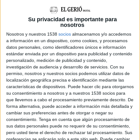
intel·ligència
”, demana l’imam. “La gent gran
ens dona les gràcies per tot el que hem
Su privacidad es importante para
aconseguit, ells saben que estem desperts i que
nosotros
lluitarem per la nostra gent”, diu
Diawara
.
Nosotros y nuestros 1538
socios
almacenamos y/o accedemos
a información en un dispositivo, como cookies, y procesamos
Finalment, demana fer molta “
dua
”, que és la
datos personales, como identificadores únicos e información
manifestació verbal de la fe i la devoció per
estándar enviada por un dispositivo para publicidad y contenido
Allah
.
personalizado, medición de publicidad y contenido,
investigación de audiencia y desarrollo de servicios.
Con su
permiso, nosotros y nuestros socios podemos utilizar datos de
D’altra banda,
Henda Diawara
, filla de l’imam
localización geográfica precisa e identificación mediante las
de
Salt
, ha afirmat que la
família
es vol
características de dispositivos. Puede hacer clic para otorgarnos
desmarcar dels
incidents
: “El 70% dels que es
su consentimiento a nosotros y a nuestros 1538 socios para
que llevemos a cabo el procesamiento previamente descrito. De
van manifestar, et juro pel meu fill, no coneixen
forma alternativa, puede acceder a información más detallada y
el meu pare”, assenyala. Remarca que el seu
cambiar sus preferencias antes de otorgar o negar su
consentimiento.
Tenga en cuenta que algún procesamiento de
pare va fer un
comunicat
demanant si us plau
sus datos personales puede no requerir de su consentimiento,
que no protestessin que perjudicava la seva
pero usted tiene el derecho de rechazar tal procesamiento. Sus
imatge
. “Està en una casa -en cases de veïns- i
preferencias se aplicarán solo a este sitio web. Puede cambiar