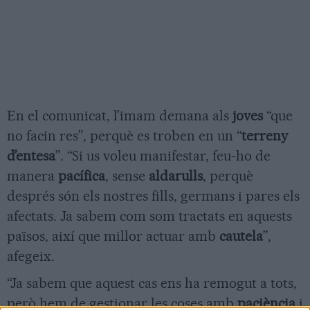
En el comunicat, l’imam demana als
joves
“que
no facin res”, perquè es troben en un “
terreny
d’entesa
”. “Si us voleu manifestar, feu-ho de
manera
pacífica
, sense
aldarulls
, perquè
després són els nostres fills, germans i pares els
afectats. Ja sabem com som tractats en aquests
països, així que millor actuar amb
cautela
”,
afegeix.
“Ja sabem que aquest cas ens ha remogut a tots,
però hem de gestionar les coses amb
paciència
i