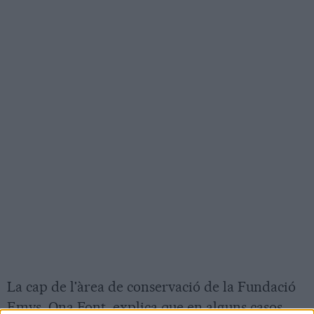
La cap de l'àrea de conservació de la Fundació
Emys, Ona Font, explica que en alguns casos,