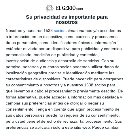
com a conseqüència no desitjada de
l'explotació, les activitats extractives de roca o
Su privacidad es importante para
mineral arriben a la zona freàtica. L’aigua
nosotros
aflora cap a la superfície durant diversos mesos
Nosotros y nuestros 1538
socios
almacenamos y/o accedemos
a información en un dispositivo, como cookies, y procesamos
o, fins i tot, de manera permanent. El que a
datos personales, como identificadores únicos e información
vegades suposa una pèrdua d'aigua de l'aqüífer i
estándar enviada por un dispositivo para publicidad y contenido
l'assecament de fonts, pous i cursos fluvials
personalizado, medición de publicidad y contenido,
investigación de audiencia y desarrollo de servicios.
Con su
propers, altres, crea basses que s’omplen durant
permiso, nosotros y nuestros socios podemos utilizar datos de
les pluges i són colonitzades per espècies de
localización geográfica precisa e identificación mediante las
características de dispositivos. Puede hacer clic para otorgarnos
zones obertes o d’ambients aquàtics que hi
su consentimiento a nosotros y a nuestros 1538 socios para
troben refugi i aliment.
que llevemos a cabo el procesamiento previamente descrito. De
forma alternativa, puede acceder a información más detallada y
"Aquesta restauració natural és un fet molt
cambiar sus preferencias antes de otorgar o negar su
interessant, ja que les zones humides són un
consentimiento.
Tenga en cuenta que algún procesamiento de
sus datos personales puede no requerir de su consentimiento,
dels ecosistemes més vulnerables del planeta.
pero usted tiene el derecho de rechazar tal procesamiento. Sus
Segons el Living Planet Index, el 85% de les
preferencias se aplicarán solo a este sitio web. Puede cambiar