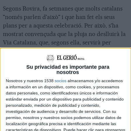
Segons Rovira, fa setmanes que molts catalans
"només parlen d'això" i que han fet els seus
plans per a aquesta celebració. Per això, s'ha
mostrat convençuda que la pluja no deslluirà la
Via Catalana, que, segons ella, servirà per
donar un "senyal inequívoc al món" de que hi ha
una majoria de catalans que vol poder decidir
Su privacidad es importante para
el seu futur.
nosotros
Nosotros y nuestros 1538
socios
almacenamos y/o accedemos
"Un acte reivindicatiu com el d'aquest dimecres
a información en un dispositivo, como cookies, y procesamos
hauria de fer obrir els ulls a més d'un de que
datos personales, como identificadores únicos e información
estándar enviada por un dispositivo para publicidad y contenido
som una immensa majoria de demòcrates que
personalizado, medición de publicidad y contenido,
demanem un gest i s'haurien d'avenir a
investigación de audiencia y desarrollo de servicios.
Con su
dialogar-ho i negociar-ho", ha comentat en
permiso, nosotros y nuestros socios podemos utilizar datos de
localización geográfica precisa e identificación mediante las
referència al govern espanyol.
características de dispositivos. Puede hacer clic para otorgarnos