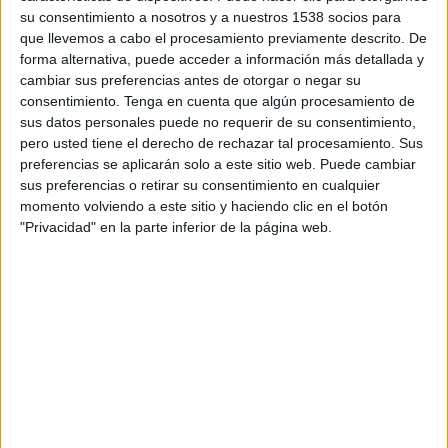
su consentimiento a nosotros y a nuestros 1538 socios para
que llevemos a cabo el procesamiento previamente descrito. De
La dirigent republicana ha volgut també deixar
forma alternativa, puede acceder a información más detallada y
clar que la consulta ha de ser l'any vinent i que
cambiar sus preferencias antes de otorgar o negar su
"no hi ha alternatives". I ha afegit que el seu
consentimiento.
Tenga en cuenta que algún procesamiento de
sus datos personales puede no requerir de su consentimiento,
partit està disposat a fer tot el què està en les
pero usted tiene el derecho de rechazar tal procesamiento. Sus
seves mans perquè la gent pugui exercir el dret
preferencias se aplicarán solo a este sitio web. Puede cambiar
sus preferencias o retirar su consentimiento en cualquier
a decidir.
momento volviendo a este sitio y haciendo clic en el botón
"Privacidad" en la parte inferior de la página web.
Imprimir
Envia
PDF
a
un
amic