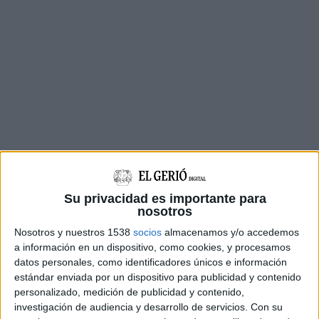
Els fets van passar el dijous 3 d'octubre cap a
quarts de tres de la tarda, quan els agents de
Su privacidad es importante para
trànsit estaven fent un control a l'autovia A-2.
nosotros
De sobte, els agents van veure que un cotxe se
Nosotros y nuestros 1538
socios
almacenamos y/o accedemos
saltava un senyal de cedir el pas i, a més, els dos
a información en un dispositivo, como cookies, y procesamos
ocupants anaven sense cinturó.
datos personales, como identificadores únicos e información
estándar enviada por un dispositivo para publicidad y contenido
La patrulla va fer senyals perquè s'aturessin,
personalizado, medición de publicidad y contenido,
investigación de audiencia y desarrollo de servicios.
Con su
però el vehicle va fugir. Els Mossos van