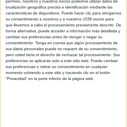
permiso, nosotros y nuestros socios podemos utilizar datos de
començar a perseguir-lo i mentre els seguien
localización geográfica precisa e identificación mediante las
van comprovar que la matrícula del cotxe
características de dispositivos. Puede hacer clic para otorgarnos
su consentimiento a nosotros y a nuestros 1538 socios para
corresponia a un
vehicle robat
.
que llevemos a cabo el procesamiento previamente descrito. De
forma alternativa, puede acceder a información más detallada y
Els dos homes fugien de forma temerària per
cambiar sus preferencias antes de otorgar o negar su
una carretera en direcció a Vilobí d'Onyar, quan
consentimiento.
Tenga en cuenta que algún procesamiento de
sus datos personales puede no requerir de su consentimiento,
el vehicle va topar amb les rodes d'un
pero usted tiene el derecho de rechazar tal procesamiento. Sus
semiremolc. Això va provocar que
el cotxe
preferencias se aplicarán solo a este sitio web. Puede cambiar
sus preferencias o retirar su consentimiento en cualquier
acabés xocant contra una tanca al voral de la
momento volviendo a este sitio y haciendo clic en el botón
carretera
. Els dos ocupants van fugir corrent
"Privacidad" en la parte inferior de la página web.
però els agents de trànsit els van atrapar.
Els Mossos van detenir els dos homes per un
delicte de robatori i furt d'ús, un altre de
resistència i desobediència a l'autoritat i un
tercer al conductor per conducció temerària.