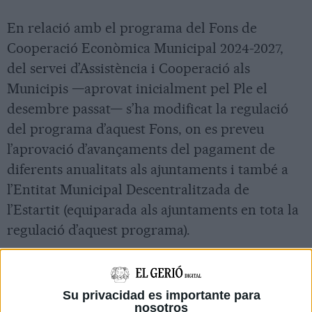
En relació amb el programa del Fons de
Cooperació Econòmica Municipal 2024-2027,
del servei d’Assistència i Cooperació als
Municipis —aprovat inicialment pel Ple el
desembre passat— s’ha modificat la regulació
del programa d’aquest Fons, on es preveu
l’aprovació d’avançaments del pagament de
diferents anualitats als ajuntaments i també a
l’Entitat Municipal Descentralitzada de
l’Estartit (equiparada als ajuntaments en tota la
regulació d’aquest programa).
L’aprovació del Programa del Fons de
Cooperació Econòmica Municipal 2024-2027
Su privacidad es importante para
tenia, entre altres motivacions, la de contribuir
nosotros