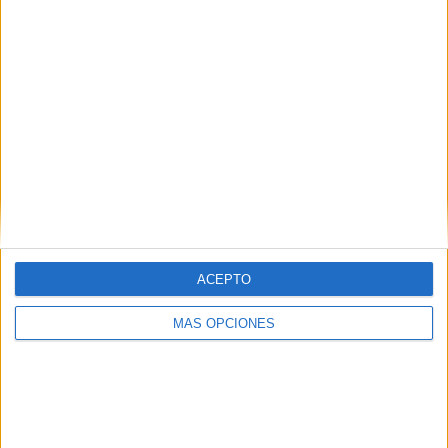
Girona gairebé dobla la recaptació de
l’IBI als pisos buits i estudia apujar el
recàrrec
DARRERES NOTÍCIES
Girona gairebé dobla la recaptació de
l’IBI als pisos buits i estudia apujar el
recàrrec
ACEPTO
Vidreres frena 70 intents d’ocupació i
en deixa el balanç a zero aquest any
MÁS OPCIONES
Marc Puigtió trenca amb ERC i
abandona definitivament la política