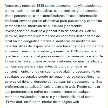
a la millora de la suficiència financera dels
Nosotros y nuestros 1538
socios
almacenamos y/o accedemos
ajuntaments, molt afectada per la situació
a información en un dispositivo, como cookies, y procesamos
generada per la pandèmia de la covid i les
datos personales, como identificadores únicos e información
estándar enviada por un dispositivo para publicidad y contenido
darreres crisis econòmiques, amb els greus
personalizado, medición de publicidad y contenido,
efectes que han tingut sobre les hisendes
investigación de audiencia y desarrollo de servicios.
Con su
permiso, nosotros y nuestros socios podemos utilizar datos de
municipals.
localización geográfica precisa e identificación mediante las
características de dispositivos. Puede hacer clic para otorgarnos
La situació financera actual de la Diputació
su consentimiento a nosotros y a nuestros 1538 socios para
permet fer aquest 2024 un increment de les
que llevemos a cabo el procesamiento previamente descrito. De
forma alternativa, puede acceder a información más detallada y
seves aportacions al finançament dels
cambiar sus preferencias antes de otorgar o negar su
municipis, per contribuir a la finalitat
consentimiento.
Tenga en cuenta que algún procesamiento de
expressada anteriorment; i es considera que el
sus datos personales puede no requerir de su consentimiento,
pero usted tiene el derecho de rechazar tal procesamiento. Sus
més adequat és vehicular aquestes noves
preferencias se aplicarán solo a este sitio web. Puede cambiar
aportacions mitjançant un fons complementari
sus preferencias o retirar su consentimiento en cualquier
momento volviendo a este sitio y haciendo clic en el botón
al Programa del Fons 2024-2027.
"Privacidad" en la parte inferior de la página web.
Així, la finalitat de l’objecte i els destinataris del