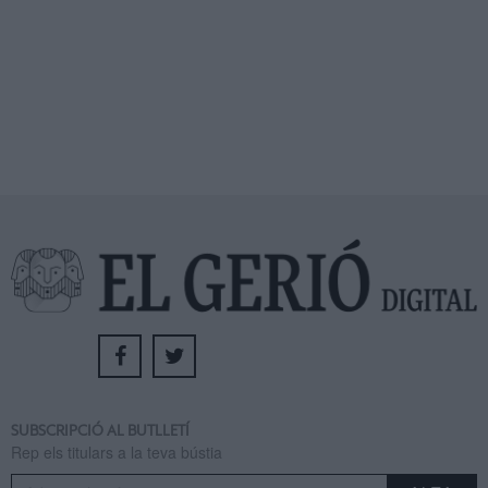
SUBSCRIPCIÓ AL BUTLLETÍ
Rep els titulars a la teva bústia