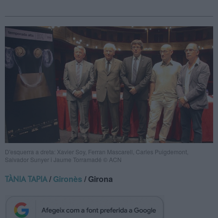
D'esquerra a dreta: Xavier Soy, Ferran Mascarell, Carles Puigdemont,
Salvador Sunyer i Jaume Torramadé © ACN
/
Gironès
/ Girona
TÀNIA TAPIA