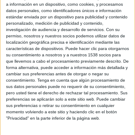
Joglar a Catalunya, on feia més de set anys que
a información en un dispositivo, como cookies, y procesamos
datos personales, como identificadores únicos e información
no actuaven. Finalment, la companyia de
estándar enviada por un dispositivo para publicidad y contenido
Ramon Fontserè i Albert Boadella retorna amb
personalizado, medición de publicidad y contenido,
un text de Miguel de Cervantes, 'El coloquio de
investigación de audiencia y desarrollo de servicios.
Con su
permiso, nosotros y nuestros socios podemos utilizar datos de
los perros', i ho farà al Teatre Municipal de
localización geográfica precisa e identificación mediante las
Girona el 18 d'octubre.
características de dispositivos. Puede hacer clic para otorgarnos
su consentimiento a nosotros y a nuestros 1538 socios para
que llevemos a cabo el procesamiento previamente descrito. De
Una inauguració amb la vista posada al passat
forma alternativa, puede acceder a información más detallada y
cambiar sus preferencias antes de otorgar o negar su
consentimiento.
Tenga en cuenta que algún procesamiento de
Fa 21 anys, el primer espectacle que va donar el
sus datos personales puede no requerir de su consentimiento,
tret a sortida al festival Temporada Alta es va
pero usted tiene el derecho de rechazar tal procesamiento. Sus
dir 'Degustació'. Era una creació del Talleret de
preferencias se aplicarán solo a este sitio web. Puede cambiar
sus preferencias o retirar su consentimiento en cualquier
Salt on es parlava de gastronomia i on, entre
momento volviendo a este sitio y haciendo clic en el botón
d'altres, hi eren presents noms que, dues
"Privacidad" en la parte inferior de la página web.
dècades després, han revolucionat la cuina
catalana, com els germans Roca o Carme