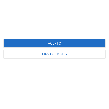
Vidreres frena 70 intents d’ocupació i
en deixa el balanç a zero aquest any
Marc Puigtió trenca amb ERC i
abandona definitivament la política
ACEPTO
MÁS OPCIONES