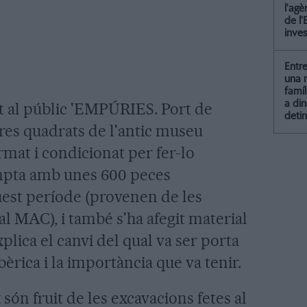
l'agè
de l'
inves
Entr
una 
famí
a din
t al públic 'EMPÚRIES. Port de
detin
res quadrats de l'antic museu
rmat i condicionat per fer-lo
mpta amb unes 600 peces
uest període (provenen de les
l MAC), i també s'ha afegit material
xplica el canvi del qual va ser porta
bèrica i la importància que va tenir.
 són fruit de les excavacions fetes al