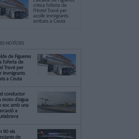
L'alcalde de Figueres
critica l’oferta de
l’Hotel Travé per
acollir immigrants
arribats a Ceuta
ES NOTÍCIES
alde de Figueres
ca l’oferta de
el Travé per
ir immigrants
ats a Ceuta
el conductor
a moto d’aigua
n xoc amb una
rcació a
riabrava
n 90 els
nciants de