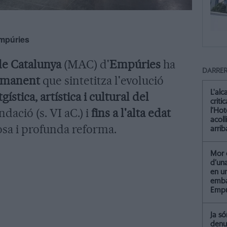
Empúries
e Catalunya
(MAC) d'
Empúries
ha
DARRER
rmanent
que sintetitza l'evolució
L'alc
gística, artística i cultural del
criti
dació (s. VI aC.) i
fins a l'alta edat
l’Hot
acoll
osa i profunda reforma.
arrib
Mor 
d’un
en u
emba
Empu
Ja só
denu