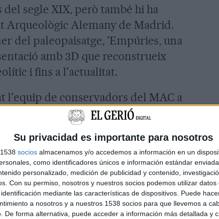
del segle XIX, però també hi ha
itut Arqueològic Alemany de Madrid.
oner del paleopaisatge, 'Empúries, una
resentació amb 3D que reconstrueix
ític i fins a l'actualitat.
at l'equip de conservadors del MAC a
a seva responsable, Marta Santos, i el
 professionals que ha capitanejat
Su privacidad es importante para nosotros
ort de Cultures' ha estat una realitat
s 1538
socios
almacenamos y/o accedemos a información en un disposit
amb la Generalitat i la Fundació de 'la
sonales, como identificadores únicos e información estándar enviada 
ntenido personalizado, medición de publicidad y contenido, investigaci
ograma 'Patrimoni en Acció.
os.
Con su permiso, nosotros y nuestros socios podemos utilizar datos 
identificación mediante las características de dispositivos. Puede hacer
nent s'emmarca en la transformació
ntimiento a nosotros y a nuestros 1538 socios para que llevemos a ca
. De forma alternativa, puede acceder a información más detallada y 
va començar fa tres anys i que