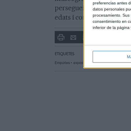
preferencias antes d
persegueix fer l'espai més
datos personales pue
procesamiento. Sus p
edats i condicions diverse
consentimiento en cu
inferior de la página
Imprimir
Envia
PDF
a
un
amic
ETIQUETES
M
Empúries
exposició
MAC
Museu dArqueolo