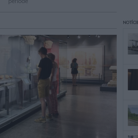
període
NOTÍCI