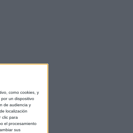
ivo, como cookies, y
por un dispositivo
ón de audiencia y
de localización
 clic para
bo el procesamiento
cambiar sus