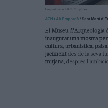
L'exposició del MAC d'Empúries
/
Alt Empordà
/ Sant Martí d'
ACN
El
Museu d'Arqueologia d
inaugurat una mostra pe
cultura, urbanística, paisat
jaciment
des de la seva fun
mitjana
, després l'ambici