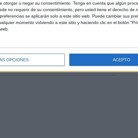
e otorgar o negar su consentimiento.
Tenga en cuenta que algún proc
 atractiu i captar públics d'origen,
de no requerir de su consentimiento, pero usted tiene el derecho de r
referencias se aplicarán solo a este sitio web. Puede cambiar sus pref
s.
alquier momento volviendo a este sitio y haciendo clic en el botón "Pri
 web.
ÁS OPCIONES
ACEPTO
gia de Catalunya