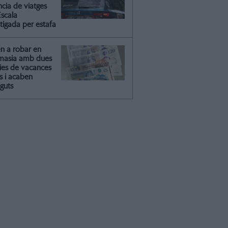
ncia de viatges
Escala
tigada per estafa
en a robar en
masia amb dues
lies de vacances
s i acaben
guts