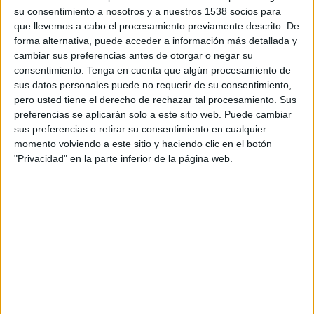
su consentimiento a nosotros y a nuestros 1538 socios para
l'operatiu, una agent de la policia local ha
que llevemos a cabo el procesamiento previamente descrito. De
resultat ferida en una mà, tot i que segons
forma alternativa, puede acceder a información más detallada y
informa l'Ajuntament les lesions no són greus.
cambiar sus preferencias antes de otorgar o negar su
consentimiento.
Tenga en cuenta que algún procesamiento de
sus datos personales puede no requerir de su consentimiento,
Imprimir
Envia
PDF
pero usted tiene el derecho de rechazar tal procesamiento. Sus
a
preferencias se aplicarán solo a este sitio web. Puede cambiar
un
sus preferencias o retirar su consentimiento en cualquier
amic
momento volviendo a este sitio y haciendo clic en el botón
"Privacidad" en la parte inferior de la página web.
ETIQUETES
detingut
lladre
Llagostera
reincident
robatori amb força