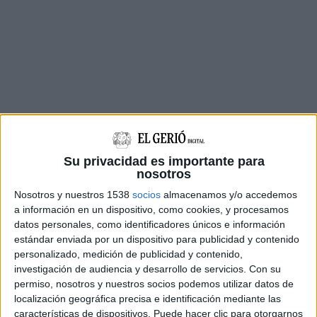
Su privacidad es importante para
nosotros
Després de tres jornades consecutives cometent
Nosotros y nuestros 1538
socios
almacenamos y/o accedemos
aquest fet delictiu, l'individu ha estat detingut
a información en un dispositivo, como cookies, y procesamos
in fraganti mentre intentava accedir a un
datos personales, como identificadores únicos e información
estándar enviada por un dispositivo para publicidad y contenido
establiment comercial del centre del poble per
personalizado, medición de publicidad y contenido,
cometre un nou robatori.
investigación de audiencia y desarrollo de servicios.
Con su
permiso, nosotros y nuestros socios podemos utilizar datos de
El detingut ha estat posat a disposició judicial i
localización geográfica precisa e identificación mediante las
la investigació continua oberta. Durant
características de dispositivos. Puede hacer clic para otorgarnos