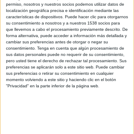
El candidat dels comuns, acompanyat del
permiso, nosotros y nuestros socios podemos utilizar datos de
localización geográfica precisa e identificación mediante las
número tres de la llista per Barcelona, Andrés
características de dispositivos. Puede hacer clic para otorgarnos
García, ha enganxat diversos cartells a la
su consentimiento a nosotros y a nuestros 1538 socios para
que llevemos a cabo el procesamiento previamente descrito. De
localitat amb l'eslògan 'Extrema dreta, ni en
forma alternativa, puede acceder a información más detallada y
català ni en castellà" i ha criticat que mentre ho
cambiar sus preferencias antes de otorgar o negar su
feien s'hagi presentat la Policia Local. "Orriols
consentimiento.
Tenga en cuenta que algún procesamiento de
sus datos personales puede no requerir de su consentimiento,
no vol que es pensi diferent. La Catalunya
pero usted tiene el derecho de rechazar tal procesamiento. Sus
d'Orriols és fosca, petita i hi sobra gent", ha
preferencias se aplicarán solo a este sitio web. Puede cambiar
sus preferencias o retirar su consentimiento en cualquier
deplorat.
momento volviendo a este sitio y haciendo clic en el botón
"Privacidad" en la parte inferior de la página web.
Alhora, ha carregat contra els discursos
"racistes i xenòfobs" d'Aliança Catalana i les
seves polítiques per impedir l'alta al padró de
persones immigrants. "Impedir el padró és una
acció d'odi, impedir l'accés a la salut és una
acció d'odi, privar del dret a l'habitatge és una