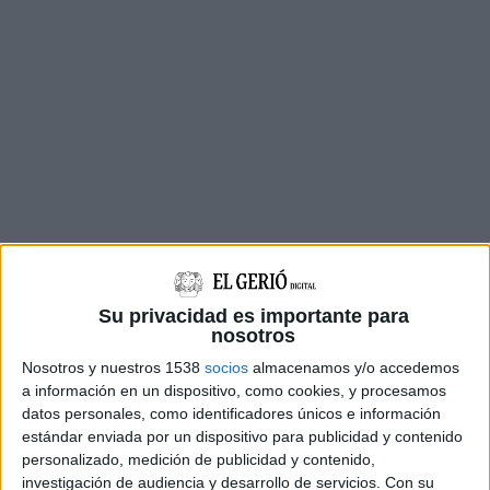
En declaracions a la capital del Ripollès, Badia
ha denunciat el que considera "complicitat
Su privacidad es importante para
nosotros
entre l'extrema dreta d'Orriols i la dreta
extrema de Puigdemont" i ha mostrat
Nosotros y nuestros 1538
socios
almacenamos y/o accedemos
a información en un dispositivo, como cookies, y procesamos
"profunda decepció" pel paper del partit de
datos personales, como identificadores únicos e información
l'expresident de la Generalitat al consistori
estándar enviada por un dispositivo para publicidad y contenido
personalizado, medición de publicidad y contenido,
ripollès.
investigación de audiencia y desarrollo de servicios.
Con su