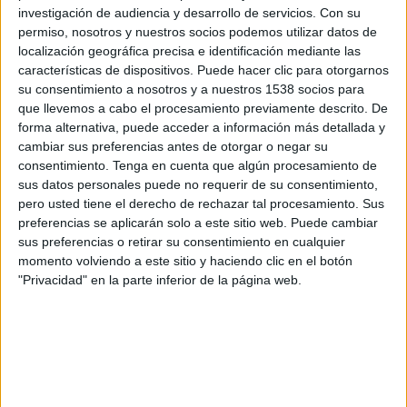
D’altra banda, la investigadora de l’ILCC
Judit
investigación de audiencia y desarrollo de servicios.
Con su
permiso, nosotros y nuestros socios podemos utilizar datos de
Pujol
ha rebut la
Menció honorífica del Premi
localización geográfica precisa e identificación mediante las
IEC de la Secció Històrico-Arqueològica Manuel
características de dispositivos. Puede hacer clic para otorgarnos
su consentimiento a nosotros y a nuestros 1538 socios para
Milà i Fontanals d’Història Literària
, ad
que llevemos a cabo el procesamiento previamente descrito. De
honorem Josep Massot i Muntaner, pel treball
forma alternativa, puede acceder a información más detallada y
Prudenci Bertrana, el caçador d’enyorances.
cambiar sus preferencias antes de otorgar o negar su
consentimiento.
Tenga en cuenta que algún procesamiento de
Estudi periodístic (1896-1938). El treball
sus datos personales puede no requerir de su consentimiento,
presentat és el resultat de la tesi doctoral
pero usted tiene el derecho de rechazar tal procesamiento. Sus
dirigida per Xavier Pla i Barbero i defensada el
preferencias se aplicarán solo a este sitio web. Puede cambiar
sus preferencias o retirar su consentimiento en cualquier
desembre de 2023 a la Facultat de Lletres de la
momento volviendo a este sitio y haciendo clic en el botón
UdG.
"Privacidad" en la parte inferior de la página web.
El Premi IEC de la Històrico-Arqueològica
Manuel Milà i Fontanals d’Història Literària, ad
honorem Josep Massot i Muntaner instituït
l’any 1947, s'atorga a la millor tesi doctoral o al