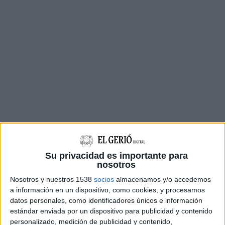
Poètiques de la modernitat i literatura catalana.
Actualment, la Dra. Bartolí continua la línia de
Su privacidad es importante para
nosotros
recerca del període del treball premiat, amb un
Nosotros y nuestros 1538
socios
almacenamos y/o accedemos
projecte d’investigació sobre el teatre líric
a información en un dispositivo, como cookies, y procesamos
català que té el seguiment de Margarida
datos personales, como identificadores únicos e información
estándar enviada por un dispositivo para publicidad y contenido
Casacuberta, també membre de l’ILCC.
personalizado, medición de publicidad y contenido,