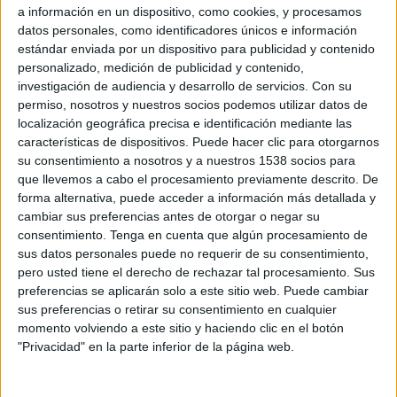
a información en un dispositivo, como cookies, y procesamos
projecte Menja't Girona, milloraran
datos personales, como identificadores únicos e información
l'accessibilitat a l'espai de la vora del Ter i
estándar enviada por un dispositivo para publicidad y contenido
personalizado, medición de publicidad y contenido,
permetran donar visibilitat i enllaçar espais
investigación de audiencia y desarrollo de servicios.
Con su
d'especial interès, una actuació encarada a
permiso, nosotros y nuestros socios podemos utilizar datos de
aconseguir una oferta turística descentralitzada
localización geográfica precisa e identificación mediante las
características de dispositivos. Puede hacer clic para otorgarnos
i donar a les persones visitants una millor
su consentimiento a nosotros y a nuestros 1538 socios para
experiència, més propera i individualitzada",
que llevemos a cabo el procesamiento previamente descrito. De
ha destacat la vicealcaldessa i regidora de
forma alternativa, puede acceder a información más detallada y
cambiar sus preferencias antes de otorgar o negar su
Promoció Econòmica de l’Ajuntament de
consentimiento.
Tenga en cuenta que algún procesamiento de
Girona, Gemma Geis i Carreras.
sus datos personales puede no requerir de su consentimiento,
pero usted tiene el derecho de rechazar tal procesamiento. Sus
preferencias se aplicarán solo a este sitio web. Puede cambiar
Concretament, es millorarà el corriol del
sus preferencias o retirar su consentimiento en cualquier
polígon de Domeny Sud que transcorre per
momento volviendo a este sitio y haciendo clic en el botón
darrere la fàbrica Nestlé i connecta amb l’inici
"Privacidad" en la parte inferior de la página web.
del carril bici que va a Sant Gregori. Es tracta