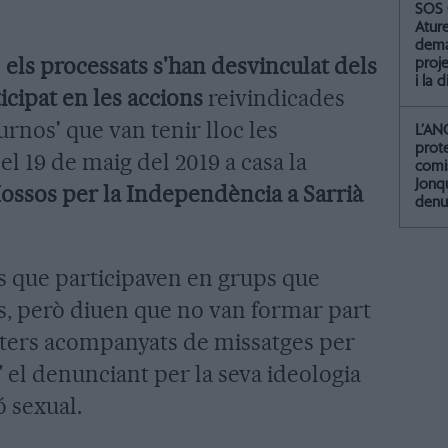
SOS 
Atur
dema
,
els processats s'han desvinculat dels
proje
i la 
icipat en les accions
reivindicades
urnos' que van tenir lloc les
L’AN
prot
el 19 de maig del 2019 a casa la
comis
Jonq
ossos per la Independència a Sarrià
denu
 que participaven en grups que
es, però diuen que no van formar part
vàters acompanyats de missatges per
 el denunciant per la seva ideologia
ó sexual.