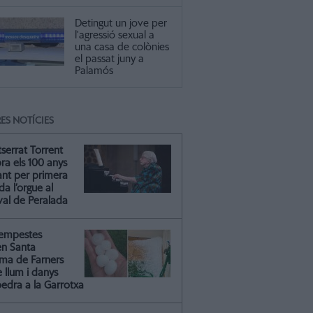
Detingut un jove per
l'agressió sexual a
una casa de colònies
el passat juny a
Palamós
ES NOTÍCIES
serrat Torrent
ra els 100 anys
ant per primera
a l’orgue al
val de Peralada
tempestes
en Santa
ma de Farners
 llum i danys
pedra a la Garrotxa