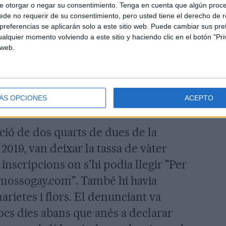
e otorgar o negar su consentimiento.
Tenga en cuenta que algún proc
de no requerir de su consentimiento, pero usted tiene el derecho de r
 que va donar la direcció, tot i que
referencias se aplicarán solo a este sitio web. Puede cambiar sus pref
alquier momento volviendo a este sitio y haciendo clic en el botón "Pri
s policials i sosté que la va localitzar
 web.
es socials de la víctima. Al·lega,
 li volia fer un "escratxe" de protesta
rs i els llaços grocs anirien
ÁS OPCIONES
ACEPTO
 "ofensius" cap al denunciant.
acció de dos quarts de dues de la
 2019, van deixar la tassa de vàter
nscripcions on s'hi podia llegir "Per
"mossogay.com". També hi havia
rietes i flors. El denunciant va
pocs dies abans que anés a declarar