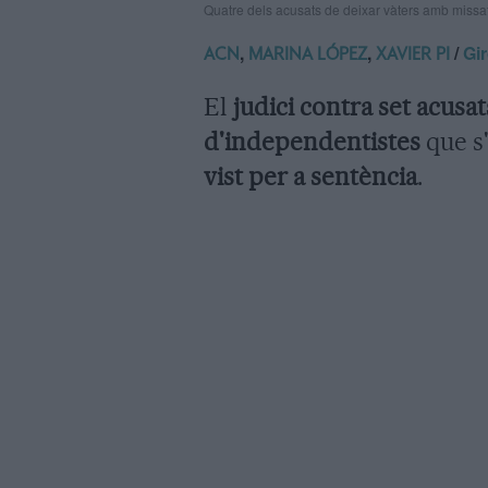
Quatre dels acusats de deixar vàters amb miss
,
,
/
Gi
ACN
MARINA LÓPEZ
XAVIER PI
El
judici contra set acusat
d'independentistes
que s'
vist per a sentència
.