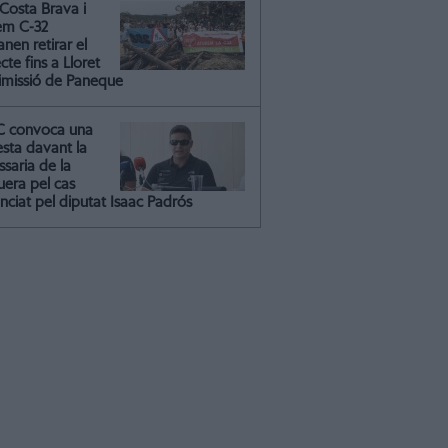
Costa Brava i
em C-32
nen retirar el
cte fins a Lloret
dimissió de Paneque
C convoca una
esta davant la
saria de la
uera pel cas
nciat pel diputat Isaac Padrós