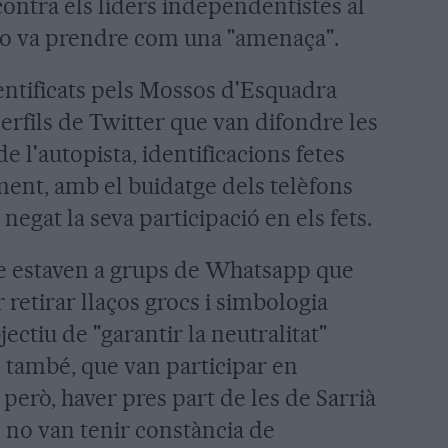
contra els líders independentistes al
ho va prendre com una "amenaça".
dentificats pels Mossos d'Esquadra
erfils de Twitter que van difondre les
 l'autopista, identificacions fetes
alment, amb el buidatge dels telèfons
negat la seva participació en els fets.
e estaven a grups de Whatsapp que
retirar llaços grocs i simbologia
ctiu de "garantir la neutralitat"
i, també, que van participar en
però, haver pres part de les de Sarrià
 no van tenir constància de