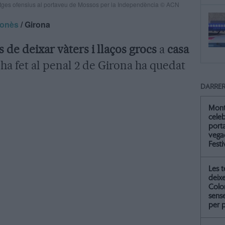
atges ofensius al portaveu de Mossos per la Independència © ACN
ronès
/ Girona
s de deixar vàters i llaços grocs
a
casa
ha fet al penal 2 de Girona ha quedat
DARRER
Mont
celeb
port
vegad
Festi
Les 
deix
Colo
sense
per 