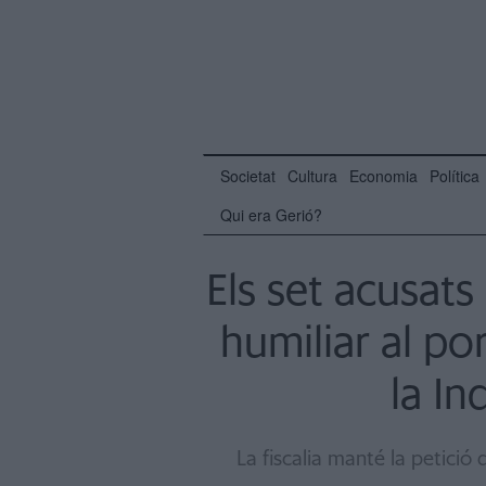
Societat
Cultura
Economia
Política
Qui era Gerió?
Els set acusats
humiliar al p
la I
La fiscalia manté la petició 