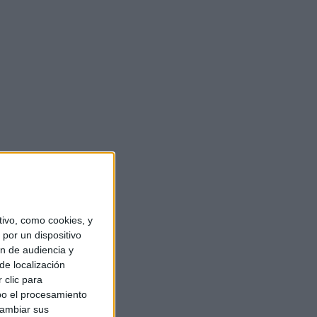
ivo, como cookies, y
por un dispositivo
ón de audiencia y
de localización
 clic para
bo el procesamiento
cambiar sus