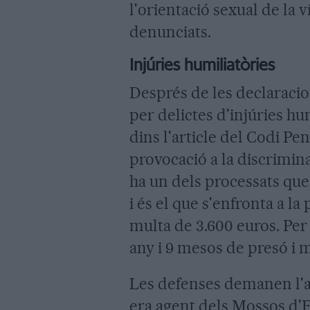
l'orientació sexual de la v
denunciats.
Injúries humiliatòries
Després de les declaracion
per delictes d'injúries h
dins l'article del Codi Pen
provocació a la discriminac
ha un dels processats que
i és el que s'enfronta a la
multa de 3.600 euros. Pe
any i 9 mesos de presó i 
Les defenses demanen l'a
era agent dels Mossos d'