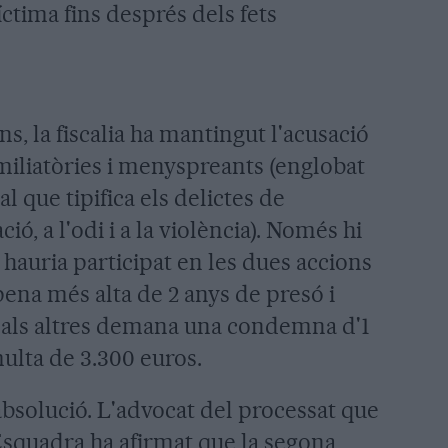
íctima fins després dels fets
s, la fiscalia ha mantingut l'acusació
umiliatòries i menyspreants (englobat
al que tipifica els delictes de
ió, a l'odi i a la violència). Només hi
 hauria participat en les dues accions
 pena més alta de 2 anys de presó i
r als altres demana una condemna d'1
multa de 3.300 euros.
bsolució. L'advocat del processat que
Esquadra ha afirmat que la segona