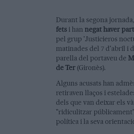
Durant la segona jornada
fets
i han
negat haver part
pel grup 'Justicieros noct
matinades del 7 d'abril i d
parella del portaveu de
M
de Ter
(Gironès).
Alguns acusats han admès
retiraven llaços i estelad
dels que van deixar els 
"ridiculitzar públicament"
política i la seva orientaci