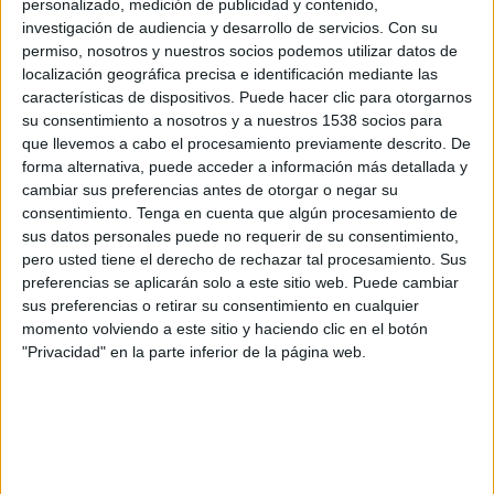
personalizado, medición de publicidad y contenido,
diu que les protestes continuaran: "Seguirem
investigación de audiencia y desarrollo de servicios.
Con su
permiso, nosotros y nuestros socios podemos utilizar datos de
aquí fins que les coses canviïn o fins que
localización geográfica precisa e identificación mediante las
puguem parlar amb altres interlocutors".
características de dispositivos. Puede hacer clic para otorgarnos
su consentimiento a nosotros y a nuestros 1538 socios para
Una setmana després de l'assassinat d'una
que llevemos a cabo el procesamiento previamente descrito. De
forma alternativa, puede acceder a información más detallada y
cuinera del centre penitenciari de Mas d'Enric,
cambiar sus preferencias antes de otorgar o negar su
els sindicats han convocat tots els treballadors a
consentimiento.
Tenga en cuenta que algún procesamiento de
sus datos personales puede no requerir de su consentimiento,
fer un minut de silenci des de les presons en
pero usted tiene el derecho de rechazar tal procesamiento. Sus
record de la víctima a les dotze del migdia. Al
preferencias se aplicarán solo a este sitio web. Puede cambiar
Puig de les Basses, hi han participat més d'un
sus preferencias o retirar su consentimiento en cualquier
momento volviendo a este sitio y haciendo clic en el botón
centenar de treballadors.
"Privacidad" en la parte inferior de la página web.
Fernández alerta que les protestes continuaran
fins que les coses "canviïn" o fins que tinguin
nous interlocutors. "La consellera i el senyo
Calderó no són interlocutors vàlids", insisteix.