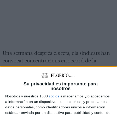
Una setmana després els fets, els sindicats han
convocat concentracions en record de la
víctima a totes les presons i quan faltaven pocs
minuts per les dotze del migdia, els
treballadors de la presó de Figueres han sortit
Su privacidad es importante para
nosotros
per participar-hi.
Nosotros y nuestros 1538
socios
almacenamos y/o accedemos
La convocatòria ha acabat al crit de 'Per la
a información en un dispositivo, como cookies, y procesamos
datos personales, como identificadores únicos e información
Núria' enmig d'aplaudiments. El responsable
estándar enviada por un dispositivo para publicidad y contenido
d'UGT de Presons al centre, Jorge Fernández,