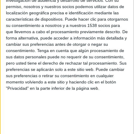
investigación de audiencia y desarrollo de servicios.
Con su
investigació va començar al gener quan la
permiso, nosotros y nuestros socios podemos utilizar datos de
policia va saber que en aquesta nau de grans
localización geográfica precisa e identificación mediante las
características de dispositivos. Puede hacer clic para otorgarnos
dimensions hi podia haver una plantació.
su consentimiento a nosotros y a nuestros 1538 socios para
Els agents van començar les indagacions i van
que llevemos a cabo el procesamiento previamente descrito. De
forma alternativa, puede acceder a información más detallada y
comprovar que en una de les naus hi accedien
cambiar sus preferencias antes de otorgar o negar su
només dues persones en diferents hores del dia
consentimiento.
Tenga en cuenta que algún procesamiento de
sus datos personales puede no requerir de su consentimiento,
però que no hi havia activitat.
pero usted tiene el derecho de rechazar tal procesamiento. Sus
preferencias se aplicarán solo a este sitio web. Puede cambiar
La policia també va constatar que el consum
sus preferencias o retirar su consentimiento en cualquier
elèctric era desorbitat. Un cop rebuda
momento volviendo a este sitio y haciendo clic en el botón
"Privacidad" en la parte inferior de la página web.
l'autorització judicial, aquest dimarts van fer-hi
una entrada i registre. A l'interior, hi van
trobar el miler de plantes i els cabdells de
marihuana preparats pel consum.
També van intervenir material pel cultiu com