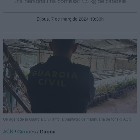
una persona i ha comissat 5,5 kg de cabdells
Dijous, 7 de març de 2024 19:30h
Un agent de la Guàrdia Civil amb la plantació de marihuana de fons © ACN
/
Gironès
/ Girona
ACN