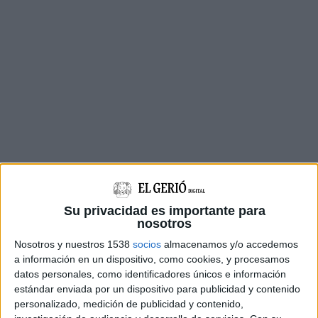
Su privacidad es importante para
nosotros
Nosotros y nuestros 1538
socios
almacenamos y/o accedemos
a información en un dispositivo, como cookies, y procesamos
Durant la intervenció també han comissat
datos personales, como identificadores únicos e información
material per al cultiu de la droga com ara
estándar enviada por un dispositivo para publicidad y contenido
ventiladors, aires condicionats i làmpades. La
personalizado, medición de publicidad y contenido,