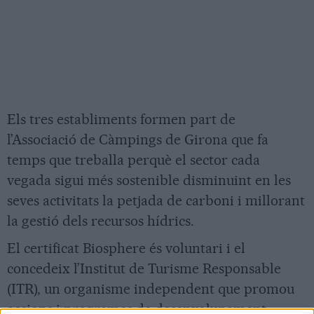
Els tres establiments formen part de
l’Associació de Càmpings de Girona que fa
temps que treballa perquè el sector cada
vegada sigui més sostenible disminuint en les
seves activitats la petjada de carboni i millorant
la gestió dels recursos hídrics.
El certificat Biosphere és voluntari i el
concedeix l’Institut de Turisme Responsable
(ITR), un organisme independent que promou
accions i programes de desenvolupament