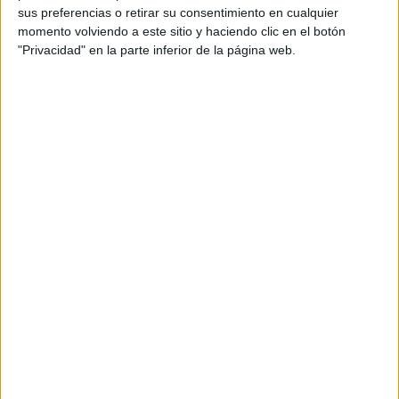
Els tres nous càmpings gironins acreditats amb
sus preferencias o retirar su consentimiento en cualquier
momento volviendo a este sitio y haciendo clic en el botón
la certificació Biosphere fan una aposta
"Privacidad" en la parte inferior de la página web.
decidida per la sostenibilitat i la gestió eficient
dels recursos hídrics en totes les seves
actuacions. Així, la seva prioritat en aquest
àmbit per aquest 2024 és impulsar la
contractació d'energia renovable en els tres
establiments. També fan servir instal·lació de
llums LED, temporitzadors i sensors a les zones
comunes, entre d’altres.
Els productes, serveis i experiències que
ofereixen potencien la sostenibilitat, el
coneixement i gaudi respectuós de l’entorn.
Aposten per la tecnologia i nous mètodes
innovadors que millorin l’experiència del client