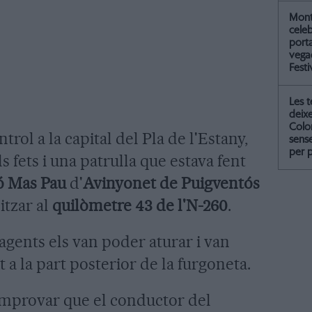
Mont
celeb
port
vegad
Festi
Les 
deix
Colo
trol a la capital del Pla de l'Estany,
sense
per 
s fets i una patrulla que estava fent
ó Mas Pau
d'
Avinyonet de Puigventós
itzar al
quilòmetre 43 de l'N-260
.
agents els van poder aturar i van
t a la part posterior de la furgoneta.
mprovar que el conductor del