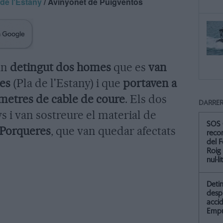
 de l'Estany
/ Avinyonet de Puigventós
an
detingut dos homes
que es
van
les
(Pla de l'Estany) i que
portaven a
 metres de cable de coure
. Els dos
DARRER
ys i van sostreure el material de
SOS 
Porqueres
, que van quedar afectats
recor
del F
Roig
nul·li
Detin
desp
accid
Empu