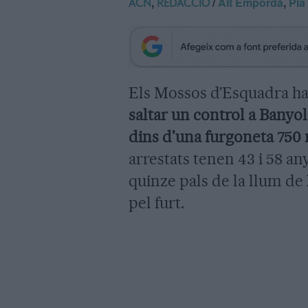
,
/
Alt Empordà
,
Pla
ACN
REDACCIÓ
Els Mossos d’Esquadra h
saltar un control a Banyo
dins d'una furgoneta 750
arrestats tenen 43 i 58 an
quinze pals de la llum de
pel furt.