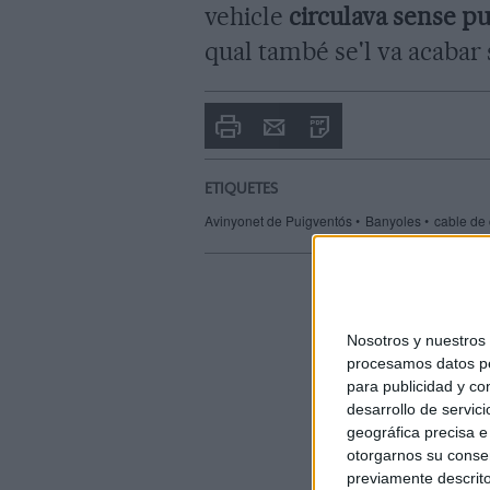
vehicle
circulava sense p
qual també se'l va acabar
Imprimir
Envia
PDF
a
un
amic
ETIQUETES
Avinyonet de Puigventós
Banyoles
cable de
Nosotros y nuestro
procesamos datos per
para publicidad y co
desarrollo de servici
geográfica precisa e 
otorgarnos su conse
previamente descrito