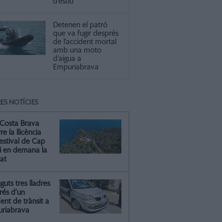
d’estiu
Detenen el patró
que va fugir després
de l’accident mortal
amb una moto
d’aigua a
Empuriabrava
ES NOTÍCIES
Costa Brava
re la llicència
estival de Cap
 i en demana la
tat
guts tres lladres
rés d’un
ent de trànsit a
riabrava