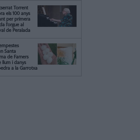
serrat Torrent
ra els 100 anys
ant per primera
a l’orgue al
val de Peralada
tempestes
en Santa
ma de Farners
 llum i danys
pedra a la Garrotxa