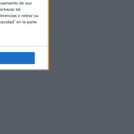
esamiento de sus
echazar tal
erencias o retirar su
vacidad" en la parte