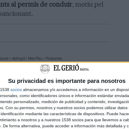
unts al permís de conduir
, motiu pel
 sancionant.
 coure
detingut
Mas Pau
Porqueres
Su privacidad es importante para nosotros
s 1538
socios
almacenamos y/o accedemos a información en un disposit
sonales, como identificadores únicos e información estándar enviada 
ntenido personalizado, medición de publicidad y contenido, investigaci
os.
Con su permiso, nosotros y nuestros socios podemos utilizar datos 
identificación mediante las características de dispositivos. Puede hacer
ntimiento a nosotros y a nuestros 1538 socios para que llevemos a ca
. De forma alternativa, puede acceder a información más detallada y 