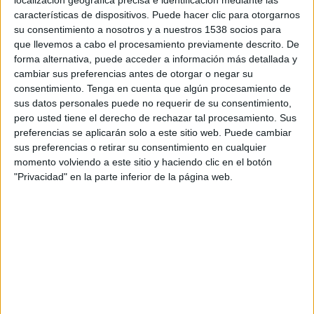
regeneració òssia en mamífers, entre d'altres
características de dispositivos. Puede hacer clic para otorgarnos
su consentimiento a nosotros y a nuestros 1538 socios para
possibilitats.
que llevemos a cabo el procesamiento previamente descrito. De
forma alternativa, puede acceder a información más detallada y
Tot i això, els avenços en les potencials
cambiar sus preferencias antes de otorgar o negar su
aplicacions es veuen alentits per problemes per
consentimiento.
Tenga en cuenta que algún procesamiento de
controlar amb micro resolució espacial la
sus datos personales puede no requerir de su consentimiento,
pero usted tiene el derecho de rechazar tal procesamiento. Sus
deposició de la sílice durant el procés de
preferencias se aplicarán solo a este sitio web. Puede cambiar
polimerització. Per això, un coneixement més
sus preferencias o retirar su consentimiento en cualquier
profund d'aquests animals marins pot, per una
momento volviendo a este sitio y haciendo clic en el botón
"Privacidad" en la parte inferior de la página web.
banda, revelar claus evolutives i, de l'altra,
obrir perspectives innovadores per a la
biotecnologia: saber exactament com
produeixen sílice de manera biològica les
espon
ges, podria desvetllar noves rutes per a la