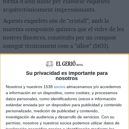
forma d'àcid silícic per elaborar esquelets
arquitectònicament impressionants.
Aquests esquelets són de "cristall", amb la
mateixa composició química que el vidre de les
nostres finestres, constituïts per un compost
conegut tècnicament com a "sílice" (SiO2).
El sílice és actualment un dels materials
inorgànics de més importància industrial.
Su privacidad es importante para
Entendre el procés biològic pel qual les
nosotros
esponges el produeixen suscita grans
Nosotros y nuestros 1538
socios
almacenamos y/o accedemos
expectatives biotecnològiques relacionades
a información en un dispositivo, como cookies, y procesamos
datos personales, como identificadores únicos e información
amb l'elaboració de fibra òptica, de materials i
estándar enviada por un dispositivo para publicidad y contenido
estructures arquitectòniques, d'encapsulació
personalizado, medición de publicidad y contenido,
investigación de audiencia y desarrollo de servicios.
Con su
termoestable en sílice de vacunes víriques i
permiso, nosotros y nuestros socios podemos utilizar datos de
d'ARNm, i de teràpies experimentals de
localización geográfica precisa e identificación mediante las