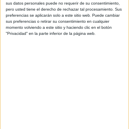
est d'Itàlia; a Sicília, també a Itàlia; al voltant de
sus datos personales puede no requerir de su consentimiento,
pero usted tiene el derecho de rechazar tal procesamiento. Sus
la frontera entre Polònia i Lituània; i a la regió
preferencias se aplicarán solo a este sitio web. Puede cambiar
de Krasnodar, al sud de Rússia, a tocar de la
sus preferencias o retirar su consentimiento en cualquier
momento volviendo a este sitio y haciendo clic en el botón
península de Crimea.
"Privacidad" en la parte inferior de la página web.
També s'observen algunes taques amb l'estat
més greu d'alerta arreu del continent, entre les
quals a la major part de la comarca del Pla
d'Urgell, el nord-est del Tarragonès i tota la
meitat occidental del Baix Penedès.
En aquestes tres àrees, i segons Copernicus, el
creixement de vegetació s'està veient afectat
negativament, probablement per causa de la
manca de precipitacions i d'una anomalia
negativa en la humitat del terreny. L'índex es