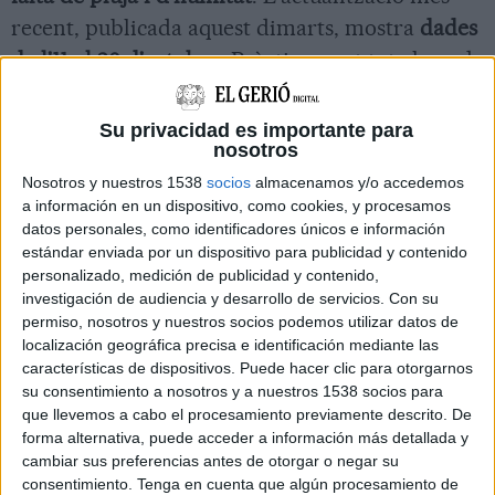
recent, publicada aquest dimarts, mostra
dades
de l'11 al 20 d'octubre
. Pràcticament tot el nord
i est del país estan en estat d'avís i, el
Ripollès,
en estat de supervisió
.
Su privacidad es importante para
nosotros
A la resta del territori, s'aprecien només
Nosotros y nuestros 1538
socios
almacenamos y/o accedemos
algunes zones d'uns 25 quilòmetres quadrats en
a información en un dispositivo, como cookies, y procesamos
l'estat més greu de sequera. És el cas del Cap de
datos personales, como identificadores únicos e información
estándar enviada por un dispositivo para publicidad y contenido
Creus (Alt Empordà), les àrees de Riba-roja
personalizado, medición de publicidad y contenido,
d'Ebre (Ribera d'Ebre), Vilalba dels Arcs i la
investigación de audiencia y desarrollo de servicios.
Con su
permiso, nosotros y nuestros socios podemos utilizar datos de
Fatarella (Terra Alta), o bé Torroella de Montgrí
localización geográfica precisa e identificación mediante las
(Baix Empordà) i la
desembocadura del riu Ter
.
características de dispositivos. Puede hacer clic para otorgarnos
su consentimiento a nosotros y a nuestros 1538 socios para
Arreu d'Europa, les zones en alerta no arriben
que llevemos a cabo el procesamiento previamente descrito. De
forma alternativa, puede acceder a información más detallada y
ni a l'1%, i s'aprecien, sobretot, a la zona de
cambiar sus preferencias antes de otorgar o negar su
l'Algarve, al sud de Portugal; a la Pulla, al sud-
consentimiento.
Tenga en cuenta que algún procesamiento de