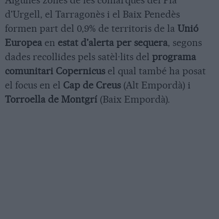
Algunes zones de les comarques del Pla
d'Urgell, el Tarragonès i el Baix Penedès
formen part del 0,9% de territoris de la
Unió
Europea
en
estat d'alerta per sequera
, segons
dades recollides pels satèl·lits del
programa
comunitari Copernicus
el qual també ha posat
el focus en el
Cap de Creus
(Alt Empordà) i
Torroella de Montgrí
(Baix Empordà).