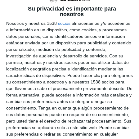
40 i 45 anys, quan estaven en plena feina. Tots
Su privacidad es importante para
dos han quedat detinguts per un delicte de
nosotros
robatori amb força. El lladre, precisament,
Nosotros y nuestros 1538
socios
almacenamos y/o accedemos
a información en un dispositivo, como cookies, y procesamos
forma part d'una banda que es dedica a robar
datos personales, como identificadores únicos e información
gasoil de camions.
estándar enviada por un dispositivo para publicidad y contenido
personalizado, medición de publicidad y contenido,
Segons informen els mossos, el robatori ha
investigación de audiencia y desarrollo de servicios.
Con su
permiso, nosotros y nuestros socios podemos utilizar datos de
tingut lloc aquest dimecres a la matinada. Cap a
localización geográfica precisa e identificación mediante las
un quart de quatre de la nit, una patrulla de la
características de dispositivos. Puede hacer clic para otorgarnos
su consentimiento a nosotros y a nuestros 1538 socios para
comissaria de Santa Coloma de Farners que feia
que llevemos a cabo el procesamiento previamente descrito. De
vigilància per l'autopista, i que circulava en
forma alternativa, puede acceder a información más detallada y
sentit sud, ha entrat a l'àrea de descans de l'AP-
cambiar sus preferencias antes de otorgar o negar su
consentimiento.
Tenga en cuenta que algún procesamiento de
7 que hi ha a Vilobí d'Onyar per comprovar que
sus datos personales puede no requerir de su consentimiento,
tot estigués en ordre.
pero usted tiene el derecho de rechazar tal procesamiento. Sus
preferencias se aplicarán solo a este sitio web. Puede cambiar
Allà, des del cotxe estant, les policies que
sus preferencias o retirar su consentimiento en cualquier