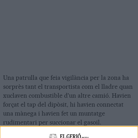
Una patrulla que feia vigilància per la zona ha
sorprès tant el transportista com el lladre quan
xuclaven combustible d'un altre camió. Havien
forçat el tap del dipòsit, hi havien connectat
una mànega i havien fet un muntatge
rudimentari per succionar el gasoil.
La patrulla ha atrapat els dos homes, que tenen