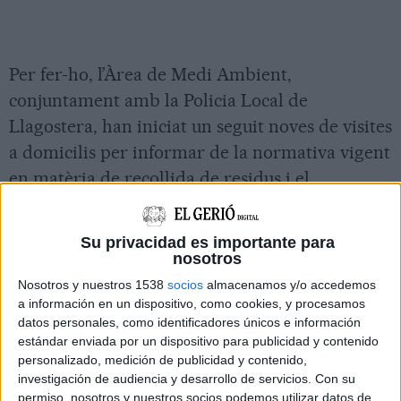
Per fer-ho, l’Àrea de Medi Ambient,
conjuntament amb la Policia Local de
Llagostera, han iniciat un seguit noves de visites
a domicilis per informar de la normativa vigent
en matèria de recollida de residus i el
funcionament del sistema
porta a porta
.
En la carta entregada durant les visites
Su privacidad es importante para
nosotros
realitzades s’informa de com fer correctament
Nosotros y nuestros 1538
socios
almacenamos y/o accedemos
la recollida selectiva i es recorda que segons la
a información en un dispositivo, como cookies, y procesamos
legislació vigent les
sancions
imposades pels
datos personales, como identificadores únicos e información
ajuntaments
poden ser de 400 fins a 30.000
estándar enviada por un dispositivo para publicidad y contenido
personalizado, medición de publicidad y contenido,
euros
.
investigación de audiencia y desarrollo de servicios.
Con su
permiso, nosotros y nuestros socios podemos utilizar datos de