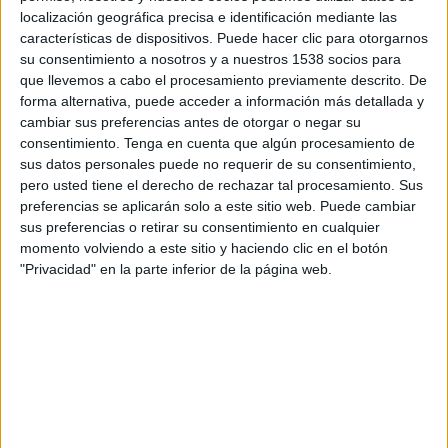
La regidora de Medi Ambient, Pilar Aliu ha
localización geográfica precisa e identificación mediante las
características de dispositivos. Puede hacer clic para otorgarnos
recordat que Llagostera disposa de varis
su consentimiento a nosotros y a nuestros 1538 socios para
mecanismes per poder realitzar una bona
que llevemos a cabo el procesamiento previamente descrito. De
recollida selectiva de residus municipals i que
forma alternativa, puede acceder a información más detallada y
cambiar sus preferencias antes de otorgar o negar su
fer-ho correctament comporta beneficis fiscals
consentimiento.
Tenga en cuenta que algún procesamiento de
que poden arribar a bonificacions de fins al 40%
sus datos personales puede no requerir de su consentimiento,
de la taxa.
pero usted tiene el derecho de rechazar tal procesamiento. Sus
preferencias se aplicarán solo a este sitio web. Puede cambiar
En aquest sentit el personal de l’Àrea de Medi
sus preferencias o retirar su consentimiento en cualquier
momento volviendo a este sitio y haciendo clic en el botón
Ambient, acompanyat de l’Agent Cívic i d’un
"Privacidad" en la parte inferior de la página web.
agent de la Policia Local, ha intensificat la
vigilància i les visites en els punts on s’ha
detectat de forma reiterada l’incompliment dels
horaris i l’abandonament de les deixalles.
Imprimir
Envia
PDF
a