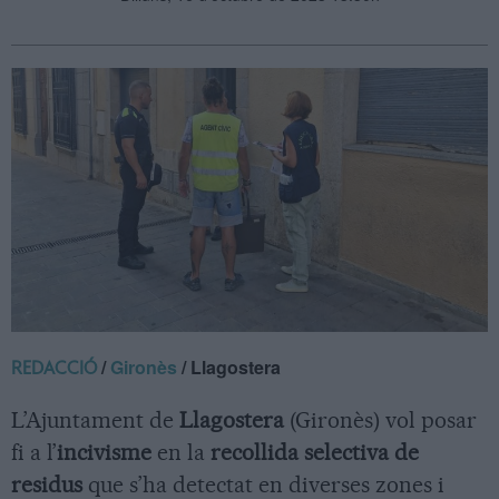
/
Gironès
/ Llagostera
REDACCIÓ
L’Ajuntament de
Llagostera
(Gironès) vol posar
fi a l’
incivisme
en la
recollida selectiva de
residus
que s’ha detectat en diverses zones i