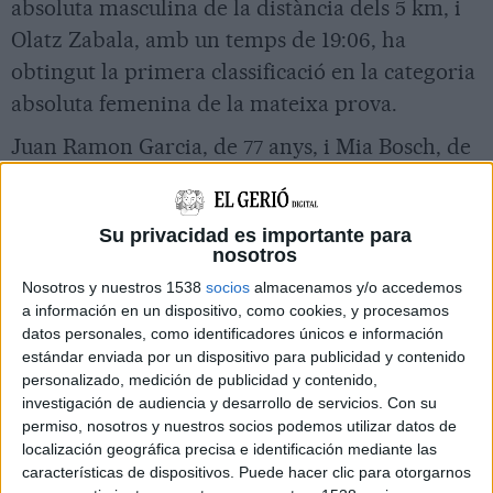
absoluta masculina de la distància dels 5 km, i
Olatz Zabala, amb un temps de 19:06, ha
obtingut la primera classificació en la categoria
absoluta femenina de la mateixa prova.
Juan Ramon Garcia, de 77 anys, i Mia Bosch, de
61 anys, han estat el trofeu honorífic Antoni
Juliol als corredors de més edat, en les
Su privacidad es importante para
categories masculina i femenina.
nosotros
Nosotros y nuestros 1538
socios
almacenamos y/o accedemos
La segona i tercera posició en el pòdium
a información en un dispositivo, como cookies, y procesamos
general dels 10 km ha estat en categoria
datos personales, como identificadores únicos e información
masculina per a Ismail Atrik (GEiEG), amb un
estándar enviada por un dispositivo para publicidad y contenido
personalizado, medición de publicidad y contenido,
temps de 31:25, i per a Jimmy Whelan, amb un
investigación de audiencia y desarrollo de servicios.
Con su
temps de 32:56. En categoria femenina, la
permiso, nosotros y nuestros socios podemos utilizar datos de
localización geográfica precisa e identificación mediante las
segona classificada ha estat Alba Batlle (GEiEG),
características de dispositivos. Puede hacer clic para otorgarnos
amb un temps de 40:07, i Merche Martín (Prat