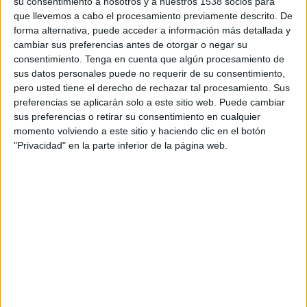
su consentimiento a nosotros y a nuestros 1538 socios para
Triatlo), la tercera, amb un temps de 40:36.
que llevemos a cabo el procesamiento previamente descrito. De
forma alternativa, puede acceder a información más detallada y
Pel que fa a la prova dels 5 km, el segon i tercer
cambiar sus preferencias antes de otorgar o negar su
consentimiento.
Tenga en cuenta que algún procesamiento de
classificats en categoria masculina han estat
sus datos personales puede no requerir de su consentimiento,
Elm Planas i Adrià Estévez, ambdós del Club
pero usted tiene el derecho de rechazar tal procesamiento. Sus
Natació Banyoles, amb un temps de 16:03 tots
preferencias se aplicarán solo a este sitio web. Puede cambiar
sus preferencias o retirar su consentimiento en cualquier
dos. En categoria femenina, s’han classificat
momento volviendo a este sitio y haciendo clic en el botón
Sarah Patterson (GEiEG), amb un temps de
"Privacidad" en la parte inferior de la página web.
19:50, i Clàudia Illa, amb un temps de 21:27
minuts.
En tots els casos, els corredors han millorat els
temps de l’any passat en les dues distàncies.
Trofeus a les milles urbanes
El pòdium de la milla urbana en categoria