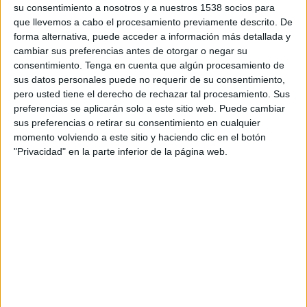
su consentimiento a nosotros y a nuestros 1538 socios para
quedat afectat, quan els tècnics intentaven
que llevemos a cabo el procesamiento previamente descrito. De
reparar la canonada de l'aigua.
forma alternativa, puede acceder a información más detallada y
cambiar sus preferencias antes de otorgar o negar su
consentimiento.
Tenga en cuenta que algún procesamiento de
Imprimir
Envia
PDF
sus datos personales puede no requerir de su consentimiento,
a
pero usted tiene el derecho de rechazar tal procesamiento. Sus
un
preferencias se aplicarán solo a este sitio web. Puede cambiar
amic
sus preferencias o retirar su consentimiento en cualquier
momento volviendo a este sitio y haciendo clic en el botón
ETIQUETES
"Privacidad" en la parte inferior de la página web.
aigua
aigua potable
avaria
la Bisbal
subministrament
tall