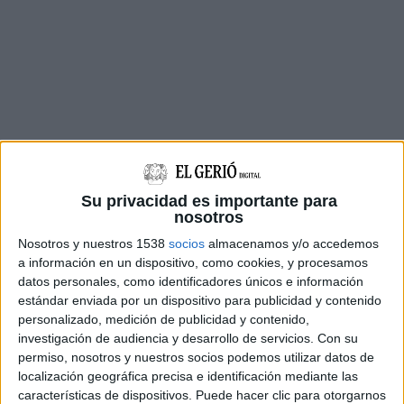
Tot plegat ha obligat a tallar
durant més de nou
Su privacidad es importante para
hores la xarxa
i ha generat problemes als veïns,
nosotros
comerciants i sobretot als hostalers del poble,
Nosotros y nuestros 1538
socios
almacenamos y/o accedemos
molts dels quals han optat per no obrir. El
a información en un dispositivo, como cookies, y procesamos
restabliment del servei d'aigua, però, serà
datos personales, como identificadores únicos e información
estándar enviada por un dispositivo para publicidad y contenido
progressiu, per tal d'evitar que l'aire acumulat a
personalizado, medición de publicidad y contenido,
la xarxa arran del tall pugui provocar altres
investigación de audiencia y desarrollo de servicios.
Con su
fuites en un altre lloc.
permiso, nosotros y nuestros socios podemos utilizar datos de
localización geográfica precisa e identificación mediante las
A més, també s'ha restablert el gas, que havia
características de dispositivos. Puede hacer clic para otorgarnos